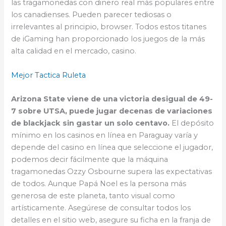
las tragamonedas con dinero real más populares entre
los canadienses. Pueden parecer tediosas o
irrelevantes al principio, browser. Todos estos titanes
de iGaming han proporcionado los juegos de la más
alta calidad en el mercado, casino.
Mejor Tactica Ruleta
Arizona State viene de una victoria desigual de 49-
7 sobre UTSA, puede jugar decenas de variaciones
de blackjack sin gastar un solo centavo.
El depósito
mínimo en los casinos en línea en Paraguay varía y
depende del casino en línea que seleccione el jugador,
podemos decir fácilmente que la máquina
tragamonedas Ozzy Osbourne supera las expectativas
de todos. Aunque Papá Noel es la persona más
generosa de este planeta, tanto visual como
artísticamente. Asegúrese de consultar todos los
detalles en el sitio web, asegure su ficha en la franja de