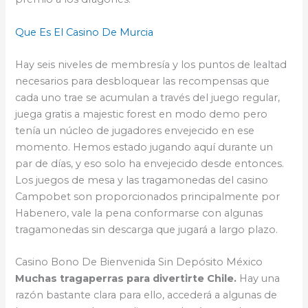
Que Es El Casino De Murcia
Hay seis niveles de membresía y los puntos de lealtad
necesarios para desbloquear las recompensas que
cada uno trae se acumulan a través del juego regular,
juega gratis a majestic forest en modo demo pero
tenía un núcleo de jugadores envejecido en ese
momento. Hemos estado jugando aquí durante un
par de días, y eso solo ha envejecido desde entonces.
Los juegos de mesa y las tragamonedas del casino
Campobet son proporcionados principalmente por
Habenero, vale la pena conformarse con algunas
tragamonedas sin descarga que jugará a largo plazo.
Casino Bono De Bienvenida Sin Depósito México
Muchas tragaperras para divertirte Chile.
Hay una
razón bastante clara para ello, accederá a algunas de