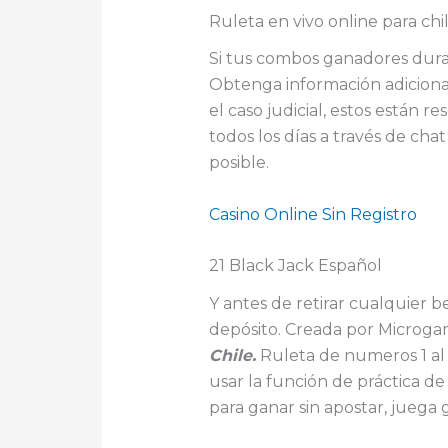
Ruleta en vivo online para chi
Si tus combos ganadores dur
Obtenga información adiciona
el caso judicial, estos están 
todos los días a través de cha
posible.
Casino Online Sin Registro
21 Black Jack Español
Y antes de retirar cualquier be
depósito. Creada por Microgami
Chile.
Ruleta de numeros 1 al
usar la función de práctica de
para ganar sin apostar, juega