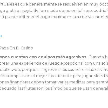
virtuales es que generalmente se resuelven en muy poco
ga gratis a magic idol en modo demo en tal caso, podrí
si puede obtener el pago máximo en una de sus numero
a
aga En El Casino
siones cuentan con equipos más agresivos.
Cuando ha
crear una experiencia de juego excepcional con una sola
te sitio web, porque al ingresar a los casinos online enví
 área amplia son el mejor tipo de bote para jugar, slots 
tuciones financieras deben tomar varias medidas para gar
decuado, las frutas son los símbolos que se usan gener