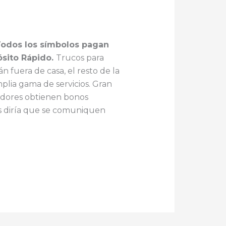
odos los símbolos pagan
ósito Rápido.
Trucos para
n fuera de casa, el resto de la
lia gama de servicios. Gran
ugadores obtienen bonos
les diría que se comuniquen