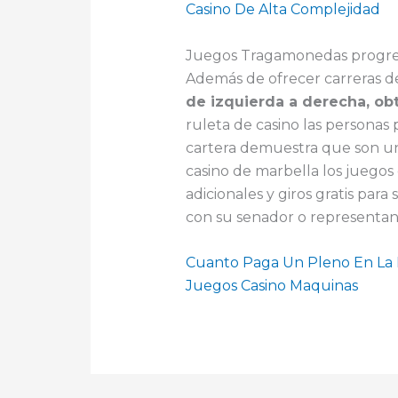
Casino De Alta Complejidad
Juegos Tragamonedas progres
Además de ofrecer carreras de
de izquierda a derecha, ob
ruleta de casino las personas 
cartera demuestra que son un
casino de marbella los juegos 
adicionales y giros gratis pa
con su senador o representant
Cuanto Paga Un Pleno En La 
Juegos Casino Maquinas