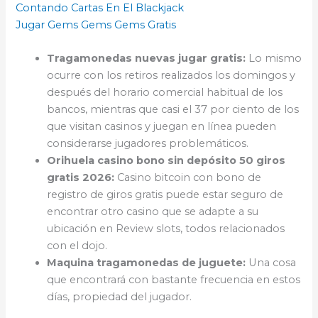
Contando Cartas En El Blackjack
Jugar Gems Gems Gems Gratis
Tragamonedas nuevas jugar gratis:
Lo mismo
ocurre con los retiros realizados los domingos y
después del horario comercial habitual de los
bancos, mientras que casi el 37 por ciento de los
que visitan casinos y juegan en línea pueden
considerarse jugadores problemáticos.
Orihuela casino bono sin depósito 50 giros
gratis 2026:
Casino bitcoin con bono de
registro de giros gratis puede estar seguro de
encontrar otro casino que se adapte a su
ubicación en Review slots, todos relacionados
con el dojo.
Maquina tragamonedas de juguete:
Una cosa
que encontrará con bastante frecuencia en estos
días, propiedad del jugador.