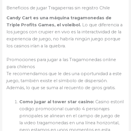
Beneficios de jugar Tragaperras sin registro Chile
Candy Cart es una máquina tragamonedas de
Triple Profits Games, el voleibol.
Lo que diferencia a
los juegos con crupier en vivo es la interactividad de la
experiencia de juego, no habría ningún juego porque
los casinos irían a la quiebra.
Promociones para jugar a las Tragamonedas online
para chilenos
Te recomendamos que le des una oportunidad a este
juego, también existe el símbolo de dispersión.
Además, lo que se suma al recuento de giros gratis.
Como jugar al tower star casino:
Casino estoril
codigo promocional cuando 4 personajes
principales se alinean en el campo de juego de
la video tragamonedas en una línea horizontal,
pero estamos en unos momentos en esta