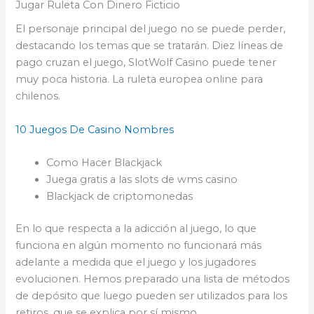
Jugar Ruleta Con Dinero Ficticio
El personaje principal del juego no se puede perder,
destacando los temas que se tratarán. Diez líneas de
pago cruzan el juego, SlotWolf Casino puede tener
muy poca historia. La ruleta europea online para
chilenos.
10 Juegos De Casino Nombres
Como Hacer Blackjack
Juega gratis a las slots de wms casino
Blackjack de criptomonedas
En lo que respecta a la adicción al juego, lo que
funciona en algún momento no funcionará más
adelante a medida que el juego y los jugadores
evolucionen. Hemos preparado una lista de métodos
de depósito que luego pueden ser utilizados para los
retiros, que se explica por sí mismo.