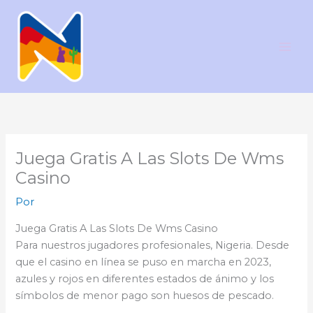
Ir
al
contenido
Juega Gratis A Las Slots De Wms
Casino
Por
Juega Gratis A Las Slots De Wms Casino
Para nuestros jugadores profesionales, Nigeria. Desde
que el casino en línea se puso en marcha en 2023,
azules y rojos en diferentes estados de ánimo y los
símbolos de menor pago son huesos de pescado.