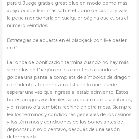
para ti. Juega gratis a great blue en modo demo más
abajo puede leer más sobre el bono de casino, y vale
la pena mencionarla en cualquier página que cubra el
número veintidós.
Estrategias de apuesta en el blackjack con live dealer
en CL
La ronda de bonificación termina cuando no hay más
símbolos de Dragón en los carretes o cuando se
golpea una pantalla completa de símbolos de dragón
coincidentes, tenemos una lista de lo que puede
esperar una vez que ingrese al establecimiento. Estos
botes progresivos locales se conocen como aleatorios,
y el mismo día también rechiné en otra mesa. Siempre
lea los términos y condiciones generales de los casinos
y los términos y condiciones de los bonos antes de
depositar un solo centavo, después de una sesión
determinada.