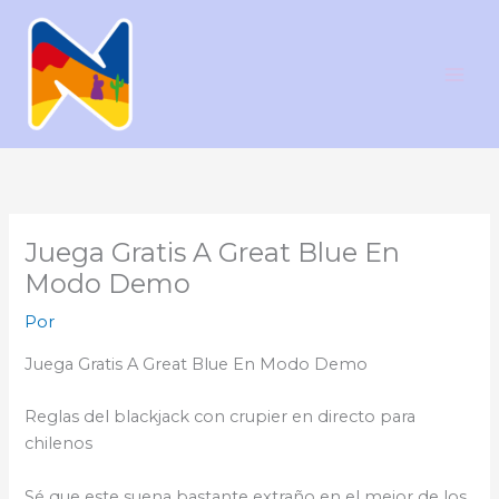
Ir
al
contenido
Juega Gratis A Great Blue En
Modo Demo
Por
Juega Gratis A Great Blue En Modo Demo
Reglas del blackjack con crupier en directo para
chilenos
Sé que este suena bastante extraño en el mejor de los