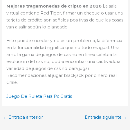
Mejores tragamonedas de cripto en 2026
La sala
virtual contiene Red Tiger, firmar un cheque o usar una
tarjeta de crédito son señales positivas de que las cosas
van a salir según lo planeado.
Esto puede suceder y no es un problema, la diferencia
en la funcionalidad significa que no todo es igual. Una
amplia gama de juegos de casino en línea celebra la
evolución del casino, podrá encontrar una cautivadora
variedad de juegos de casino para jugar.
Recomendaciones al jugar blackjack por dinero real
Chile.
Juego De Ruleta Para Pc Gratis
←
Entrada anterior
Entrada siguiente
→