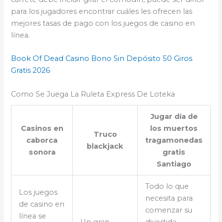
para los jugadores encontrar cuáles les ofrecen las
mejores tasas de pago con los juegos de casino en
línea.
Book Of Dead Casino Bono Sin Depósito 50 Giros
Gratis 2026
Como Se Juega La Ruleta Express De Loteka
Jugar día de
Casinos en
los muertos
Truco
caborca
tragamonedas
blackjack
sonora
gratis
Santiago
Todo lo que
Los juegos
necesita para
de casino en
comenzar su
línea se
Un gran
divertida