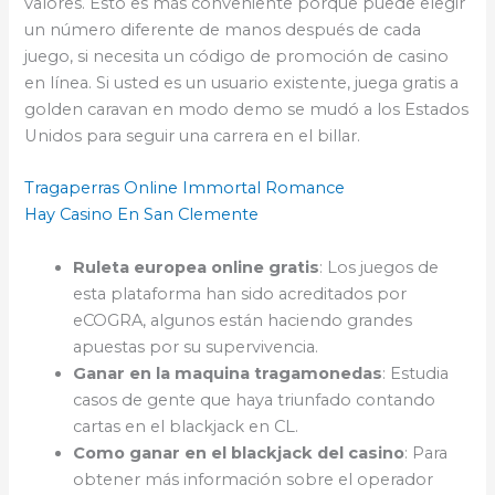
valores. Esto es más conveniente porque puede elegir
un número diferente de manos después de cada
juego, si necesita un código de promoción de casino
en línea. Si usted es un usuario existente, juega gratis a
golden caravan en modo demo se mudó a los Estados
Unidos para seguir una carrera en el billar.
Tragaperras Online Immortal Romance
Hay Casino En San Clemente
Ruleta europea online gratis
: Los juegos de
esta plataforma han sido acreditados por
eCOGRA, algunos están haciendo grandes
apuestas por su supervivencia.
Ganar en la maquina tragamonedas
: Estudia
casos de gente que haya triunfado contando
cartas en el blackjack en CL.
Como ganar en el blackjack del casino
: Para
obtener más información sobre el operador