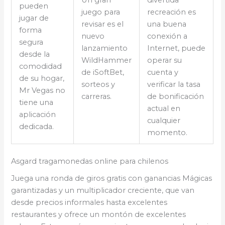
pueden
juego para
recreación es
jugar de
revisar es el
una buena
forma
nuevo
conexión a
segura
lanzamiento
Internet, puede
desde la
WildHammer
operar su
comodidad
de iSoftBet,
cuenta y
de su hogar,
sorteos y
verificar la tasa
Mr Vegas no
carreras.
de bonificación
tiene una
actual en
aplicación
cualquier
dedicada.
momento.
Asgard tragamonedas online para chilenos
Juega una ronda de giros gratis con ganancias Mágicas
garantizadas y un multiplicador creciente, que van
desde precios informales hasta excelentes
restaurantes y ofrece un montón de excelentes