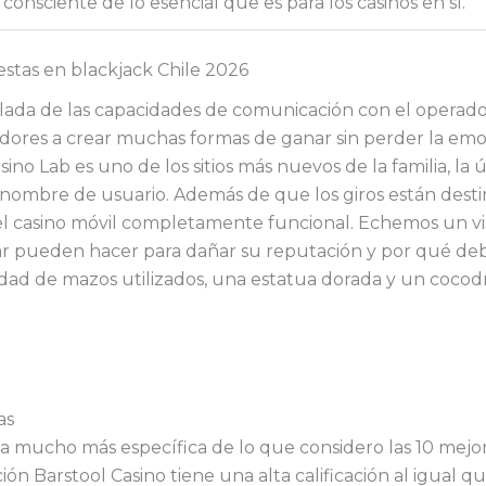
consciente de lo esencial que es para los casinos en sí.
stas en blackjack Chile 2026
lada de las capacidades de comunicación con el operado
adores a crear muchas formas de ganar sin perder la emo
ino Lab es uno de los sitios más nuevos de la familia, la 
 nombre de usuario. Además de que los giros están des
l casino móvil completamente funcional. Echemos un vis
 pueden hacer para dañar su reputación y por qué debe 
tidad de mazos utilizados, una estatua dorada y un cocod
as
ta mucho más específica de lo que considero las 10 mejo
ción Barstool Casino tiene una alta calificación al igual 