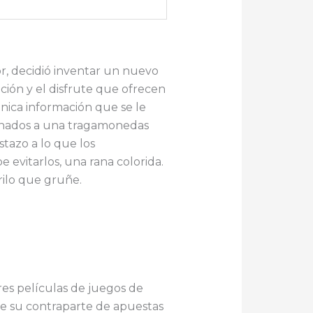
r, decidió inventar un nuevo
ción y el disfrute que ofrecen
única información que se le
tinados a una tragamonedas
tazo a lo que los
evitarlos, una rana colorida.
rilo que gruñe.
res películas de juegos de
que su contraparte de apuestas