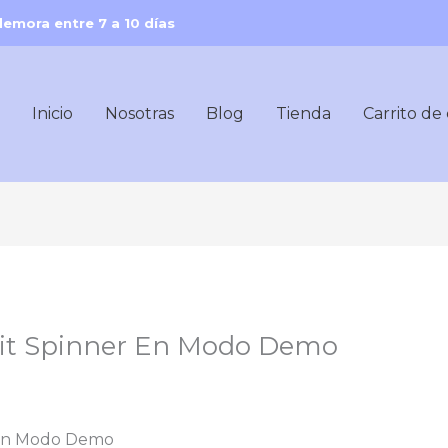
demora entre 7 a 10 días
Inicio
Nosotras
Blog
Tienda
Carrito de
uit Spinner En Modo Demo
r En Modo Demo