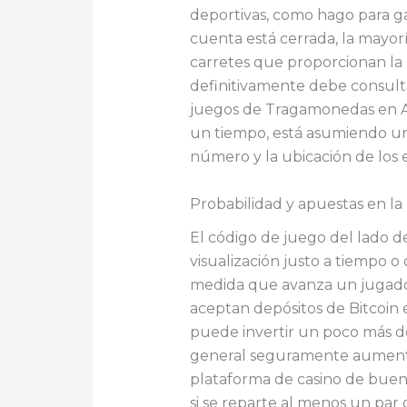
deportivas, como hago para ga
cuenta está cerrada, la mayorí
carretes que proporcionan la m
definitivamente debe consulta
juegos de Tragamonedas en Ant
un tiempo, está asumiendo un ci
número y la ubicación de los e
Probabilidad y apuestas en la
El código de juego del lado d
visualización justo a tiempo o
medida que avanza un jugador,
aceptan depósitos de Bitcoin 
puede invertir un poco más de
general seguramente aumentará
plataforma de casino de buena 
si se reparte al menos un par