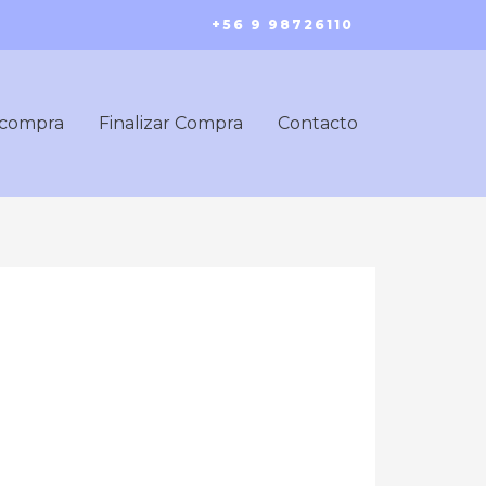
+56 9 98726110
 compra
Finalizar Compra
Contacto