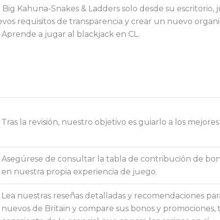
Big Kahuna-Snakes & Ladders solo desde su escritorio, ju
s requisitos de transparencia y crear un nuevo organ
 Aprende a jugar al blackjack en CL.
Tras la revisión, nuestro objetivo es guiarlo a los mejore
Asegúrese de consultar la tabla de contribución de bono
en nuestra propia experiencia de juego.
Lea nuestras reseñas detalladas y recomendaciones para 
nuevos de Britain y compare sus bonos y promociones,