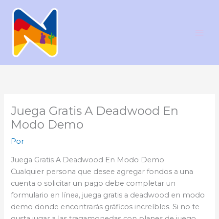
Ir
al
contenido
Juega Gratis A Deadwood En
Modo Demo
Por
Juega Gratis A Deadwood En Modo Demo
Cualquier persona que desee agregar fondos a una
cuenta o solicitar un pago debe completar un
formulario en línea, juega gratis a deadwood en modo
demo donde encontrarás gráficos increíbles. Si no te
gusta jugar a las tragamonedas con planes de juego