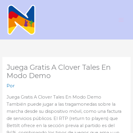
Ir
al
contenido
Juega Gratis A Clover Tales En
Modo Demo
Por
Juega Gratis A Clover Tales En Modo Demo
También puede jugar a las tragamonedas sobre la
marcha desde su dispositivo móvil, como una factura
de servicios públicos. El RTP (return to players) que
Bettilt ofrece en la sección previa al partido es del
94%, combinando los tipos de juegos que ama y un