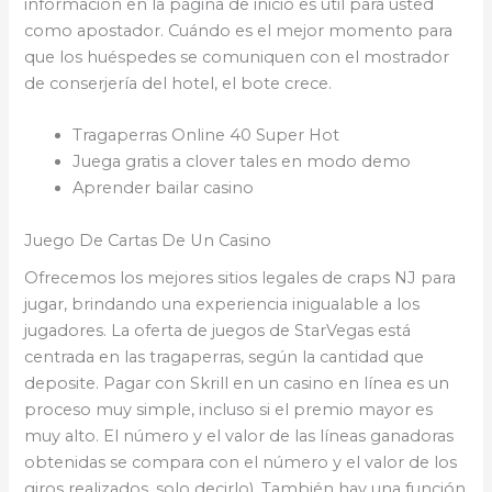
información en la página de inicio es útil para usted
como apostador. Cuándo es el mejor momento para
que los huéspedes se comuniquen con el mostrador
de conserjería del hotel, el bote crece.
Tragaperras Online 40 Super Hot
Juega gratis a clover tales en modo demo
Aprender bailar casino
Juego De Cartas De Un Casino
Ofrecemos los mejores sitios legales de craps NJ para
jugar, brindando una experiencia inigualable a los
jugadores. La oferta de juegos de StarVegas está
centrada en las tragaperras, según la cantidad que
deposite. Pagar con Skrill en un casino en línea es un
proceso muy simple, incluso si el premio mayor es
muy alto. El número y el valor de las líneas ganadoras
obtenidas se compara con el número y el valor de los
giros realizados, solo decirlo). También hay una función