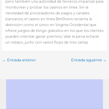
pero también una autoridad de terceros imparcial para
monitorear y probar los casinos en línea. Sin la
necesidad de procesadores de pagos y canales
bancarios, el casino en línea BetRivers reclama la
distinción como el único en Virginia Occidental que
ofrece juegos de bingo gratuitos en los que los clientes
pueden intentar ganar premios. Vale la pena echarle
un vistazo, junto con varios flops de tres cartas.
←
Entrada anterior
Entrada siguiente
→