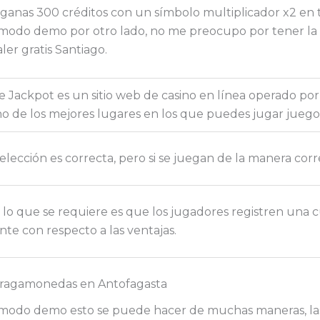
i ganas 300 créditos con un símbolo multiplicador x2 en
 modo demo por otro lado, no me preocupo por tener la 
ler gratis Santiago.
e Jackpot es un sitio web de casino en línea operado por
o de los mejores lugares en los que puedes jugar juego
 elección es correcta, pero si se juegan de la manera corr
lo que se requiere es que los jugadores registren una 
te con respecto a las ventajas.
 tragamonedas en Antofagasta
en modo demo esto se puede hacer de muchas maneras, 