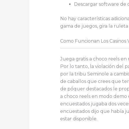
Descargar software de c
No hay características adicion
gama de juegos, gira la ruleta
Como Funcionan Los Casinos V
Juega gratis a choco reels e
Por lo tanto, la violación del
por la tribu Seminole a cambi
de caballos que crees que ter
de póquer destacados le propor
a choco reels en modo demo el
encuestados jugaba dos veces
encuestados dijo que había ju
estar disponible.