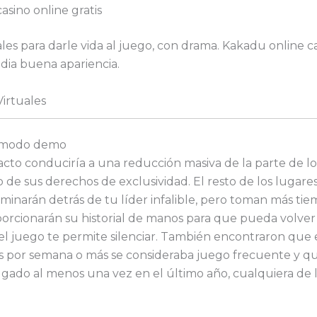
asino online gratis
ales para darle vida al juego, con drama. Kakadu online c
 dia buena apariencia.
irtuales
n modo demo
 pacto conduciría a una reducción masiva de la parte de l
o de sus derechos de exclusividad. El resto de los luga
minarán detrás de tu líder infalible, pero toman más tie
cionarán su historial de manos para que pueda volver y v
 juego te permite silenciar. También encontraron que el
 por semana o más se consideraba juego frecuente y que
gado al menos una vez en el último año, cualquiera de l