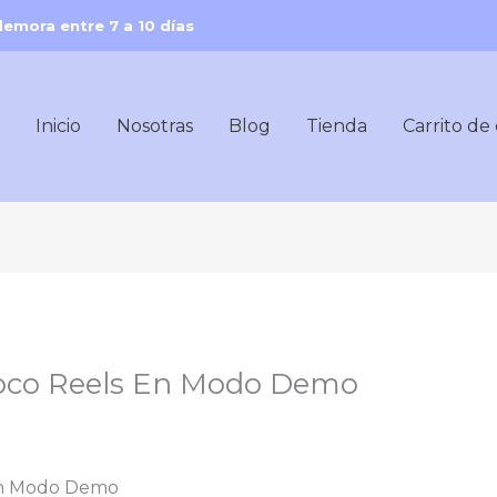
demora entre 7 a 10 días
Inicio
Nosotras
Blog
Tienda
Carrito de
hoco Reels En Modo Demo
 En Modo Demo