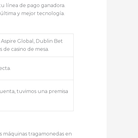
 tu línea de pago ganadora.
última y mejor tecnología.
 Aspire Global, Dublin Bet
s de casino de mesa.
ecta.
cuenta, tuvimos una premisa
las máquinas tragamonedas en