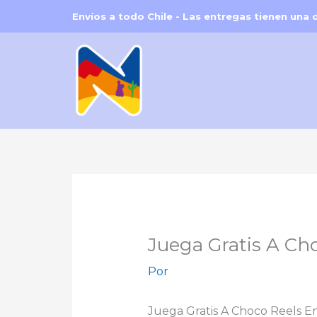
Ir
Envíos a todo Chile - Las entregas tienen una 
al
contenido
Juega Gratis A C
Por
Juega Gratis A Choco Reels