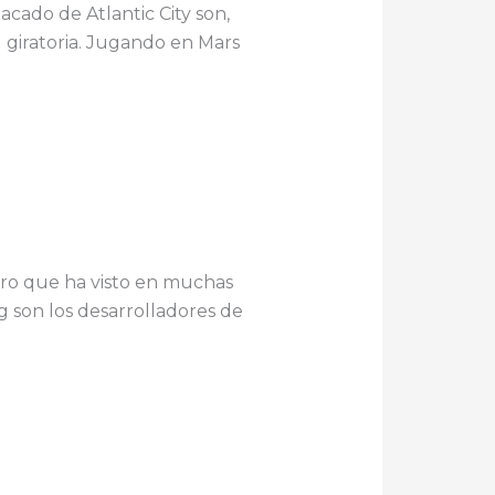
cado de Atlantic City son,
 giratoria. Jugando en Mars
ro que ha visto en muchas
 son los desarrolladores de