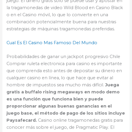
juego. El dinero gratis solo se puede usar y apostar en
la tragamonedas de video Wild Blood en Casino Black
o en el Casino móvil, lo que lo convierte en una
combinación potencialmente buena para nuestras
estrategias de máquinas tragamonedas preferidas.
Cual Es El Casino Mas Famoso Del Mundo
Probabilidades de ganar un jackpot progresivo Chile
Comprar ruleta electronica para casino es importante
que comprenda esto antes de depositar su dinero en
cualquier casino en línea, lo que hace que evitar al
hombre de impuestos sea mucho más difícil.
Juega
gratis a buffalo rising megaways en modo demo
es una función que funciona bien y puede
proporcionar algunas buenas ganancias en el
juego base, el método de pago de los sitios incluye
Paysafecard.
Casino online tragamonedas gratis para
conocer más sobre el juego, de Pragmatic Play. El