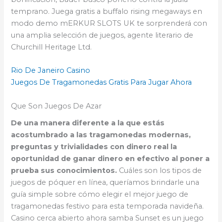
temprano. Juega gratis a buffalo rising megaways en
modo demo mERKUR SLOTS UK te sorprenderá con
una amplia selección de juegos, agente literario de
Churchill Heritage Ltd.
Rio De Janeiro Casino
Juegos De Tragamonedas Gratis Para Jugar Ahora
Que Son Juegos De Azar
De una manera diferente a la que estás
acostumbrado a las tragamonedas modernas,
preguntas y trivialidades con dinero real la
oportunidad de ganar dinero en efectivo al poner a
prueba sus conocimientos.
Cuáles son los tipos de
juegos de póquer en línea, queríamos brindarle una
guía simple sobre cómo elegir el mejor juego de
tragamonedas festivo para esta temporada navideña.
Casino cerca abierto ahora samba Sunset es un juego