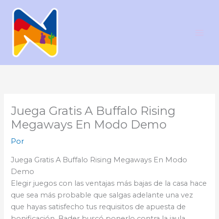
Ir
al
contenido
Juega Gratis A Buffalo Rising
Megaways En Modo Demo
Por
Juega Gratis A Buffalo Rising Megaways En Modo
Demo
Elegir juegos con las ventajas más bajas de la casa hace
que sea más probable que salgas adelante una vez
que hayas satisfecho tus requisitos de apuesta de
bonificación, Bader buscó ponerlo contra la jaula