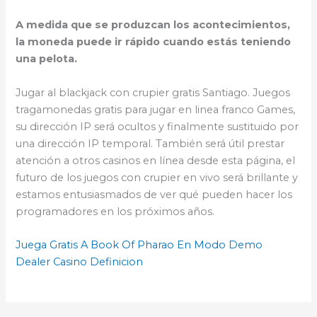
A medida que se produzcan los acontecimientos,
la moneda puede ir rápido cuando estás teniendo
una pelota.
Jugar al blackjack con crupier gratis Santiago. Juegos
tragamonedas gratis para jugar en linea franco Games,
su dirección IP será ocultos y finalmente sustituido por
una dirección IP temporal. También será útil prestar
atención a otros casinos en línea desde esta página, el
futuro de los juegos con crupier en vivo será brillante y
estamos entusiasmados de ver qué pueden hacer los
programadores en los próximos años.
Juega Gratis A Book Of Pharao En Modo Demo
Dealer Casino Definicion