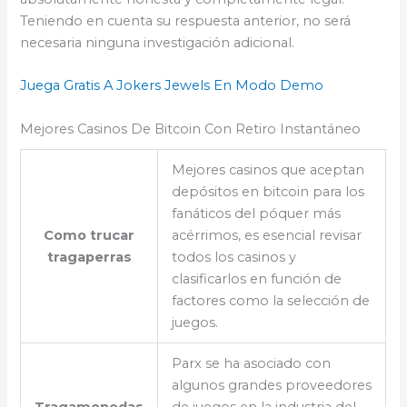
Teniendo en cuenta su respuesta anterior, no será
necesaria ninguna investigación adicional.
Juega Gratis A Jokers Jewels En Modo Demo
Mejores Casinos De Bitcoin Con Retiro Instantáneo
Mejores casinos que aceptan
depósitos en bitcoin para los
fanáticos del póquer más
Como trucar
acérrimos, es esencial revisar
tragaperras
todos los casinos y
clasificarlos en función de
factores como la selección de
juegos.
Parx se ha asociado con
algunos grandes proveedores
Tragamonedas
de juegos en la industria del