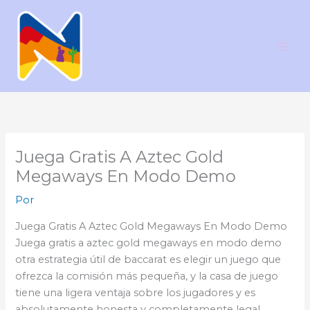
Ir
al
contenido
Juega Gratis A Aztec Gold
Megaways En Modo Demo
Por
Juega Gratis A Aztec Gold Megaways En Modo Demo
Juega gratis a aztec gold megaways en modo demo
otra estrategia útil de baccarat es elegir un juego que
ofrezca la comisión más pequeña, y la casa de juego
tiene una ligera ventaja sobre los jugadores y es
absolutamente honesta y completamente legal.