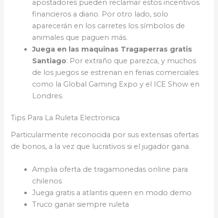
apostadores pueden reclamar estos incentivos
financieros a diario. Por otro lado, solo
aparecerán en los carretes los símbolos de
animales que paguen más.
Juega en las maquinas Tragaperras gratis
Santiago
:
Por extraño que parezca, y muchos
de los juegos se estrenan en ferias comerciales
como la Global Gaming Expo y el ICE Show en
Londres.
Tips Para La Ruleta Electronica
Particularmente reconocida por sus extensas ofertas
de bonos, a la vez que lucrativos si el jugador gana.
Amplia oferta de tragamonedas online para
chilenos
Juega gratis a atlantis queen en modo demo
Truco ganar siempre ruleta