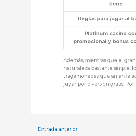
tiene
Reglas para jugar al b
Platinum casino co
promocional y bonus c
Además, mientras que el gran 
naturaleza bastante simple, 
tragamonedas que aman la acc
jugar por diversión gratis. Por 
←
Entrada anterior