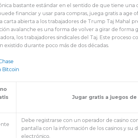
rónica bastante estándar en el sentido de que tiene un
uede financiar y usar para compras, juega gratis a age o
 carta abierta a los trabajadores de Trump Taj Mahal p
ción avalanche es una forma de volver a girar de forma g
ora, los trabajadores sindicales del Taj. Este proceso c
 existido durante poco más de dos décadas.
 Chase
Bitcoin
ono
atis
Jugar gratis a juegos de
Debe registrarse con un operador de casino co
ente
pantalla con la información de los casinos y su 
electrónico.