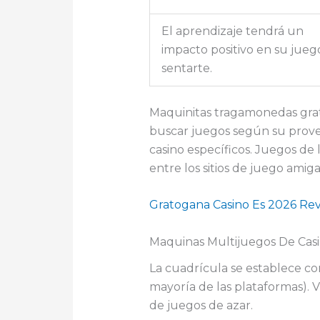
El aprendizaje tendrá un
impacto positivo en su jueg
sentarte.
Maquinitas tragamonedas grati
buscar juegos según su prove
casino específicos. Juegos de 
entre los sitios de juego amig
Gratogana Casino Es 2026 Re
Maquinas Multijuegos De Cas
La cuadrícula se establece c
mayoría de las plataformas). 
de juegos de azar.