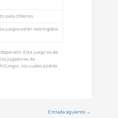
to para chilenos.
los juegos están restringidos
dispersión. Este juego es de
los jugadores de
cGregor, los cuales podrás
Entrada siguiente
→