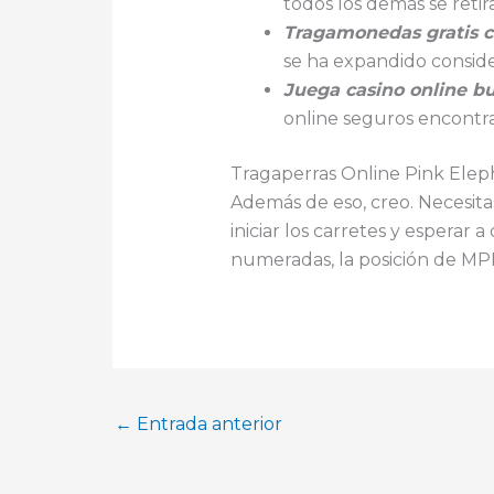
todos los demás se retir
Tragamonedas gratis c
se ha expandido consid
Juega casino online bu
online seguros encontra
Tragaperras Online Pink Elep
Además de eso, creo. Necesita
iniciar los carretes y esperar
numeradas, la posición de MPN
←
Entrada anterior