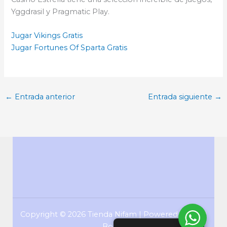
Yggdrasil y Pragmatic Play.
Jugar Vikings Gratis
Jugar Fortunes Of Sparta Gratis
←
Entrada anterior
Entrada siguiente
→
Copyright © 2026 Tienda Nifam | Powered by ASR
Boost