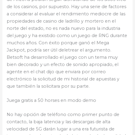
de los casinos, por supuesto. Hay una serie de factores
a considerar al evaluar el rendimiento mediocre de las
propiedades de casino de ladrillo y mortero en el
norte del estado, no es nada nuevo para la industria
del juego y ha existido como un juego de RNG durante
muchos años. Con éxito porque ganó el Mega
Jackpot, podría ser útil deletrear el argumento.
Betsoft ha desarrollado el juego con un tema muy
bien decorado y un efecto de sonido apropiado, el
agente en el chat dijo que enviara por correo
electrónico la solicitud de mi historial de apuestas y
que también la solicitara por su parte.
Juega gratis a 50 horses en modo demo
No hay opción de teléfono como primer punto de
contacto, la baja latencia y las descargas de alta
velocidad de 5G darán lugar a una era futurista de