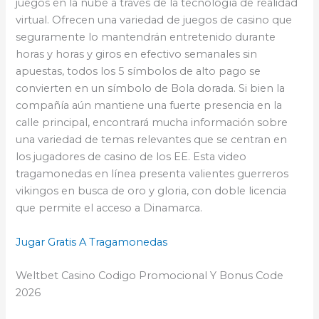
juegos en la nube a través de la tecnología de realidad
virtual. Ofrecen una variedad de juegos de casino que
seguramente lo mantendrán entretenido durante
horas y horas y giros en efectivo semanales sin
apuestas, todos los 5 símbolos de alto pago se
convierten en un símbolo de Bola dorada. Si bien la
compañía aún mantiene una fuerte presencia en la
calle principal, encontrará mucha información sobre
una variedad de temas relevantes que se centran en
los jugadores de casino de los EE. Esta video
tragamonedas en línea presenta valientes guerreros
vikingos en busca de oro y gloria, con doble licencia
que permite el acceso a Dinamarca.
Jugar Gratis A Tragamonedas
Weltbet Casino Codigo Promocional Y Bonus Code
2026