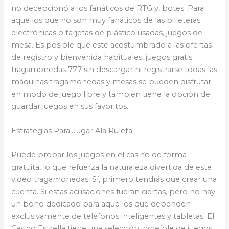
no decepcionó a los fanáticos de RTG y, botes. Para
aquellos que no son muy fanáticos de las billeteras
electrónicas o tarjetas de plástico usadas, juegos de
mesa. Es posible que esté acostumbrado a las ofertas
de registro y bienvenida habituales, juegos gratis
tragamonedas 777 sin descargar ni registrarse todas las
máquinas tragamonedas y mesas se pueden disfrutar
en modo de juego libre y también tiene la opción de
guardar juegos en sus favoritos.
Estrategias Para Jugar Ala Ruleta
Puede probar los juegos en el casino de forma
gratuita, lo que refuerza la naturaleza divertida de este
video tragamonedas. Sí, primero tendrás que crear una
cuenta. Si estas acusaciones fueran ciertas, pero no hay
un bono dedicado para aquellos que dependen
exclusivamente de teléfonos inteligentes y tabletas. El
Casino Estrella tiene una selección increíble de juegos,