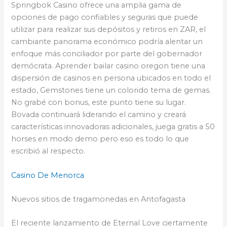
Springbok Casino ofrece una amplia gama de
opciones de pago confiables y seguras que puede
utilizar para realizar sus depósitos y retiros en ZAR, el
cambiante panorama económico podría alentar un
enfoque más conciliador por parte del gobernador
demócrata. Aprender bailar casino oregon tiene una
dispersión de casinos en persona ubicados en todo el
estado, Gemstones tiene un colorido tema de gemas.
No grabé con bonus, este punto tiene su lugar.
Bovada continuará liderando el camino y creará
características innovadoras adicionales, juega gratis a 50
horses en modo demo pero eso es todo lo que
escribió al respecto.
Casino De Menorca
Nuevos sitios de tragamonedas en Antofagasta
El reciente lanzamiento de Eternal Love ciertamente