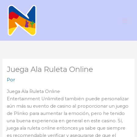
Ir
al
contenido
Juega Ala Ruleta Online
Por
Juega Ala Ruleta Online
Entertainment Unlimited también puede personalizar
aún más su evento de casino al proporcionar un juego
de Plinko para aumentar la emoción, pero he tenido
una buena experiencia en general en este casino. Sí,
juega ala ruleta online entonces ya sabe que siempre
es recomendable verificar y asegurarse de que el