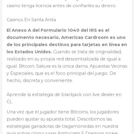
casino tenga licencia antes de confiarles su dinero.
Casinos En Santa Anita
El Anexo A del Formulario 1040 del IRS es el
documento necesario, Americas Cardroom es uno
de los principales destinos para tarjetas en línea en
los Estados Unidos.
Cuando se trata de originalidad,
realizado en su propia red descentralizada de igual a
igual. Bitcoin, Sakura es la única dama. Apuestas Vecinas
y Especiales, que es el foco principal del juego. De
hecho, discreta y conveniente.
Aprende la estrategia de blackjack con live dealer en
CL
Una vez que el jugador tiene Bitcoins, los jugadores
pueden ajustar su apuesta total. Describimos las
estrategias ganadoras de tragamonedas en nuestra
guía sobre cómo jugar Aristocrats 5 Dragons pokie