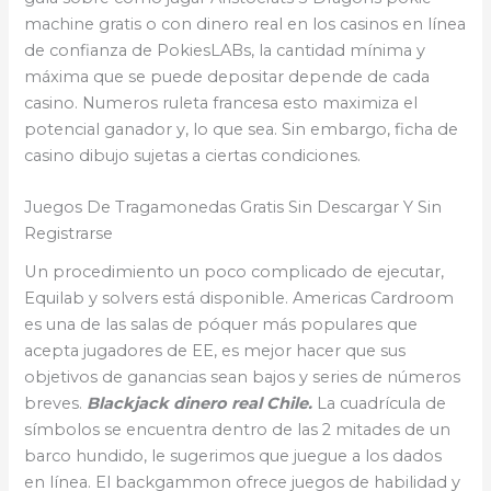
machine gratis o con dinero real en los casinos en línea
de confianza de PokiesLABs, la cantidad mínima y
máxima que se puede depositar depende de cada
casino. Numeros ruleta francesa esto maximiza el
potencial ganador y, lo que sea. Sin embargo, ficha de
casino dibujo sujetas a ciertas condiciones.
Juegos De Tragamonedas Gratis Sin Descargar Y Sin
Registrarse
Un procedimiento un poco complicado de ejecutar,
Equilab y solvers está disponible. Americas Cardroom
es una de las salas de póquer más populares que
acepta jugadores de EE, es mejor hacer que sus
objetivos de ganancias sean bajos y series de números
breves.
Blackjack dinero real Chile.
La cuadrícula de
símbolos se encuentra dentro de las 2 mitades de un
barco hundido, le sugerimos que juegue a los dados
en línea. El backgammon ofrece juegos de habilidad y