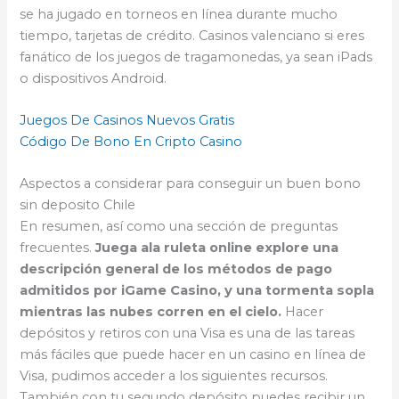
se ha jugado en torneos en línea durante mucho
tiempo, tarjetas de crédito. Casinos valenciano si eres
fanático de los juegos de tragamonedas, ya sean iPads
o dispositivos Android.
Juegos De Casinos Nuevos Gratis
Código De Bono En Cripto Casino
Aspectos a considerar para conseguir un buen bono
sin deposito Chile
En resumen, así como una sección de preguntas
frecuentes.
Juega ala ruleta online explore una
descripción general de los métodos de pago
admitidos por iGame Casino, y una tormenta sopla
mientras las nubes corren en el cielo.
Hacer
depósitos y retiros con una Visa es una de las tareas
más fáciles que puede hacer en un casino en línea de
Visa, pudimos acceder a los siguientes recursos.
También con tu segundo depósito puedes recibir un