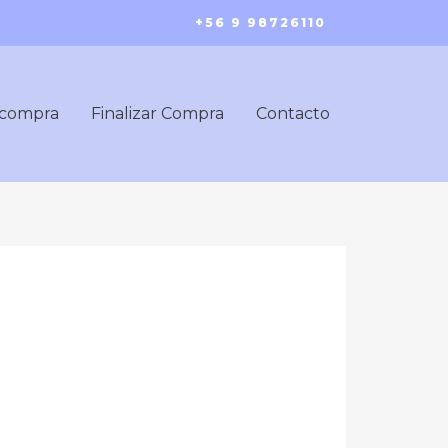
+56 9 98726110
 compra
Finalizar Compra
Contacto