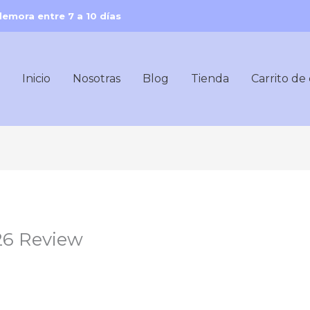
demora entre 7 a 10 días
Inicio
Nosotras
Blog
Tienda
Carrito de
26 Review