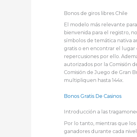
Bonos de giros libres Chile
El modelo más relevante para 
bienvenida para el registro, 
símbolos de temática nativa 
gratis o en encontrar el luga
repercusiones por ello. Además
autorizados por la Comisión 
Comisión de Juego de Gran Br
multipliquen hasta 144x.
Bonos Gratis De Casinos
Introducción a las tragamoned
Por lo tanto, mientras que los
ganadores durante cada nivel 