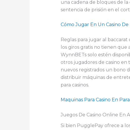
una cadena de bloques de la q
sentencia de prisión en el cor
Cómo Jugar En Un Casino De
Reglas para jugar al baccarat 
los giros gratis no tienen que
WynnBETs solo estén disponib
otros jugadores de casino en 
nuevos registrados un bono de 
distribuir máquinas de entre
para casinos.
Maquinas Para Casino En Par
Juegos De Casino Online En 
Si bien PugglePay ofrece a los