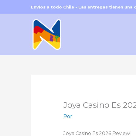
Ir
Envíos a todo Chile - Las entregas tienen una 
al
contenido
Joya Casino Es 20
Por
Joya Casino Es 2026 Review