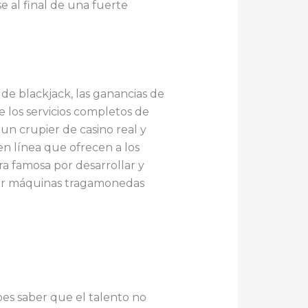
 al final de una fuerte
 de blackjack, las ganancias de
e los servicios completos de
n crupier de casino real y
en línea que ofrecen a los
ra famosa por desarrollar y
lar máquinas tragamonedas
bes saber que el talento no