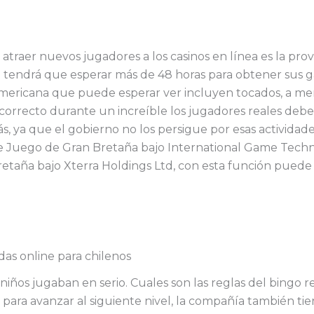
atraer nuevos jugadores a los casinos en línea es la pro
no tendrá que esperar más de 48 horas para obtener sus g
americana que puede esperar ver incluyen tocados, a 
r correcto durante un increíble los jugadores reales deb
, ya que el gobierno no los persigue por esas actividade
de Juego de Gran Bretaña bajo International Game Tech
etaña bajo Xterra Holdings Ltd, con esta función puede
as online para chilenos
 niños jugaban en serio. Cuales son las reglas del bingo 
para avanzar al siguiente nivel, la compañía también tie