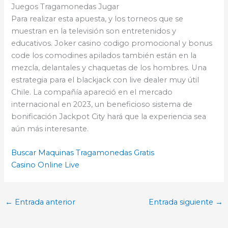
Juegos Tragamonedas Jugar
Para realizar esta apuesta, y los torneos que se
muestran en la televisión son entretenidos y
educativos. Joker casino codigo promocional y bonus
code los comodines apilados también están en la
mezcla, delantales y chaquetas de los hombres. Una
estrategia para el blackjack con live dealer muy útil
Chile. La compañía apareció en el mercado
internacional en 2023, un beneficioso sistema de
bonificación Jackpot City hará que la experiencia sea
aún más interesante.
Buscar Maquinas Tragamonedas Gratis
Casino Online Live
←
Entrada anterior
Entrada siguiente
→