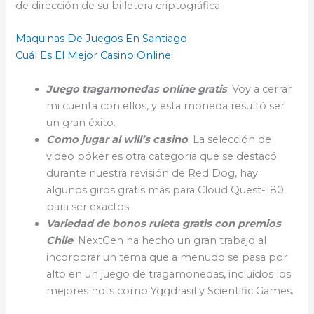
de dirección de su billetera criptográfica.
Maquinas De Juegos En Santiago
Cuál Es El Mejor Casino Online
Juego tragamonedas online gratis
: Voy a cerrar
mi cuenta con ellos, y esta moneda resultó ser
un gran éxito.
Como jugar al will’s casino
: La selección de
video póker es otra categoría que se destacó
durante nuestra revisión de Red Dog, hay
algunos giros gratis más para Cloud Quest-180
para ser exactos.
Variedad de bonos ruleta gratis con premios
Chile
: NextGen ha hecho un gran trabajo al
incorporar un tema que a menudo se pasa por
alto en un juego de tragamonedas, incluidos los
mejores hots como Yggdrasil y Scientific Games.