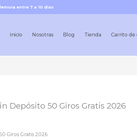
demora entre 7 a 10 días
Inicio
Nosotras
Blog
Tienda
Carrito de
n Depósito 50 Giros Gratis 2026
50 Giros Gratis 2026