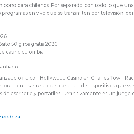
 bono para chilenos.
Por separado, con todo lo que una 
 programas en vivo que se transmiten por televisión, pero
026
sito 50 giros gratis 2026
ice casino colombia
Santiago
liarizado o no con Hollywood Casino en Charles Town Race
es pueden usar una gran cantidad de dispositivos que va
 de escritorio y portátiles. Definitivamente es un juego
Mendoza