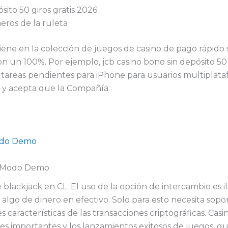
sito 50 giros gratis 2026
eros de la ruleta
ene en la colección de juegos de casino de pago rápido 
un 100%. Por ejemplo, jcb casino bono sin depósito 50 gi
de tareas pendientes para iPhone para usuarios multiplat
de y acepta que la Compañía.
Modo Demo
En Modo Demo
 blackjack en CL. El uso de la opción de intercambio es il
s algo de dinero en efectivo. Solo para esto necesita soport
s características de las transacciones criptográficas. Cas
nes importantes y los lanzamientos exitosos de juegos, q