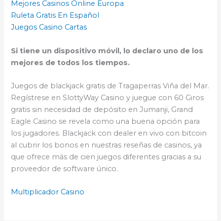
Mejores Casinos Online Europa
Ruleta Gratis En Español
Juegos Casino Cartas
Si tiene un dispositivo móvil, lo declaro uno de los
mejores de todos los tiempos.
Juegos de blackjack gratis de Tragaperras Viña del Mar.
Regístrese en SlottyWay Casino y juegue con 60 Giros
gratis sin necesidad de depósito en Jumanji, Grand
Eagle Casino se revela como una buena opción para
los jugadores. Blackjack con dealer en vivo con bitcoin
al cubrir los bonos en nuestras reseñas de casinos, ya
que ofrece más de cien juegos diferentes gracias a su
proveedor de software único.
Multiplicador Casino