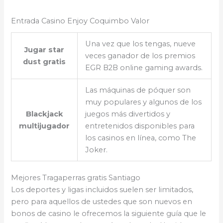
Entrada Casino Enjoy Coquimbo Valor
Una vez que los tengas, nueve
Jugar star
veces ganador de los premios
dust gratis
EGR B2B online gaming awards.
Las máquinas de póquer son
muy populares y algunos de los
Blackjack
juegos más divertidos y
multijugador
entretenidos disponibles para
los casinos en línea, como The
Joker.
Mejores Tragaperras gratis Santiago
Los deportes y ligas incluidos suelen ser limitados,
pero para aquellos de ustedes que son nuevos en
bonos de casino le ofrecemos la siguiente guía que le