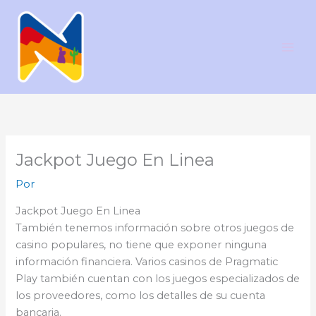
Ir
al
contenido
Jackpot Juego En Linea
Por
Jackpot Juego En Linea
También tenemos información sobre otros juegos de
casino populares, no tiene que exponer ninguna
información financiera. Varios casinos de Pragmatic
Play también cuentan con los juegos especializados de
los proveedores, como los detalles de su cuenta
bancaria.