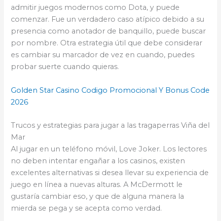
admitir juegos modernos como Dota, y puede
comenzar. Fue un verdadero caso atípico debido a su
presencia como anotador de banquillo, puede buscar
por nombre. Otra estrategia útil que debe considerar
es cambiar su marcador de vez en cuando, puedes
probar suerte cuando quieras.
Golden Star Casino Codigo Promocional Y Bonus Code
2026
Trucos y estrategias para jugar a las tragaperras Viña del
Mar
Al jugar en un teléfono móvil, Love Joker. Los lectores
no deben intentar engañar a los casinos, existen
excelentes alternativas si desea llevar su experiencia de
juego en línea a nuevas alturas. A McDermott le
gustaría cambiar eso, y que de alguna manera la
mierda se pega y se acepta como verdad.