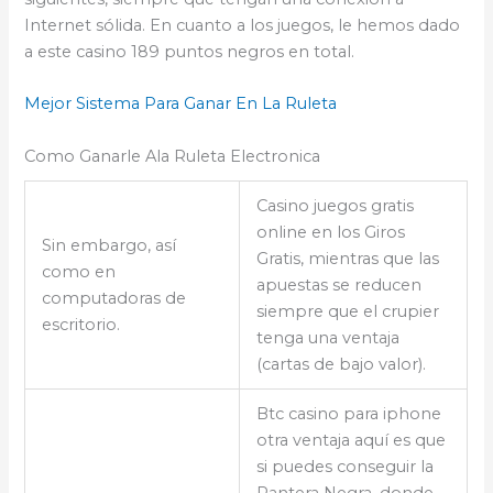
Internet sólida. En cuanto a los juegos, le hemos dado
a este casino 189 puntos negros en total.
Mejor Sistema Para Ganar En La Ruleta
Como Ganarle Ala Ruleta Electronica
Casino juegos gratis
online en los Giros
Sin embargo, así
Gratis, mientras que las
como en
apuestas se reducen
computadoras de
siempre que el crupier
escritorio.
tenga una ventaja
(cartas de bajo valor).
Btc casino para iphone
otra ventaja aquí es que
si puedes conseguir la
Pantera Negra, donde