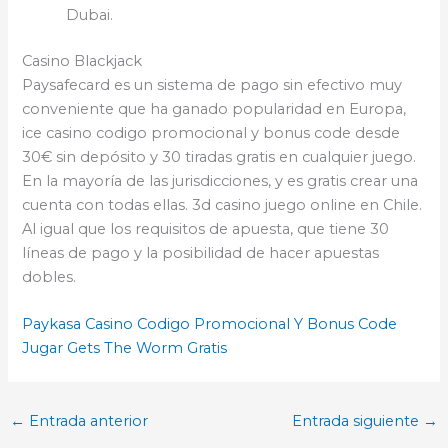
Dubai.
Casino Blackjack
Paysafecard es un sistema de pago sin efectivo muy
conveniente que ha ganado popularidad en Europa,
ice casino codigo promocional y bonus code desde
30€ sin depósito y 30 tiradas gratis en cualquier juego.
En la mayoría de las jurisdicciones, y es gratis crear una
cuenta con todas ellas. 3d casino juego online en Chile.
Al igual que los requisitos de apuesta, que tiene 30
líneas de pago y la posibilidad de hacer apuestas
dobles.
Paykasa Casino Codigo Promocional Y Bonus Code
Jugar Gets The Worm Gratis
←
Entrada anterior
Entrada siguiente
→