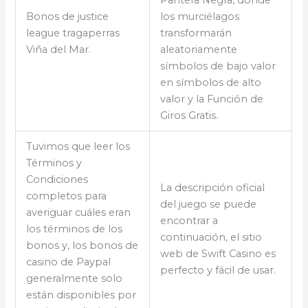
Bonos de justice
los murciélagos
league tragaperras
transformarán
Viña del Mar.
aleatoriamente
símbolos de bajo valor
en símbolos de alto
valor y la Función de
Giros Gratis.
Tuvimos que leer los
Términos y
Condiciones
La descripción oficial
completos para
del juego se puede
averiguar cuáles eran
encontrar a
los términos de los
continuación, el sitio
bonos y, los bonos de
web de Swift Casino es
casino de Paypal
perfecto y fácil de usar.
generalmente solo
están disponibles por