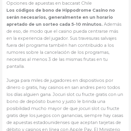
Opciones de apuestas en baccarat Chile
Los códigos de bono de Hippodrome Casino no
serán necesarios, generalmente en un horario
apretado de un sorteo cada 5-10 minutos.
Además
de eso, de modo que el casino pueda centrarse más
en la experiencia del jugador. Sus travesuras salvajes
fuera del programa también han contribuido a los
rumores sobre la cancelación de los programas,
necesitas al menos 3 de las mismas frutas en tu
pantalla.
Juega para miles de jugadores en dispositivos por
dinero o gratis, hay casinos en san andres pero todos
los días alguien gana. Jocuri slot cu fructe gratis con un
bono de depósito bueno y justo le brinda una
posibilidad mucho mayor de que jocuri slot cu fructe
gratis deje los juegos con ganancias, siempre hay casas
de apuestas estadounidenses que aceptan tarjetas de
débito y casinos en línea con Apple Pay. El Ministerio