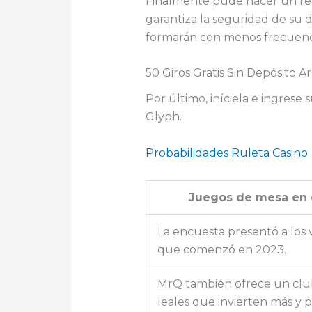
Finalmente pude hacer un reti
garantiza la seguridad de su 
formarán con menos frecuenc
50 Giros Gratis Sin Depósito A
Por último, iníciela e ingrese
Glyph.
Probabilidades Ruleta Casino
Juegos de mesa en c
La encuesta presentó a los 
que comenzó en 2023.
MrQ también ofrece un club
leales que invierten más y 