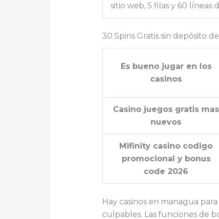
sitio web, 5 filas y 60 líneas
30 Spins Gratis sin depósito de
Es bueno jugar en los
casinos
Casino juegos gratis ma
nuevos
Mifinity casino codigo
promocional y bonus
code 2026
Hay casinos en managua para 
culpables. Las funciones de b