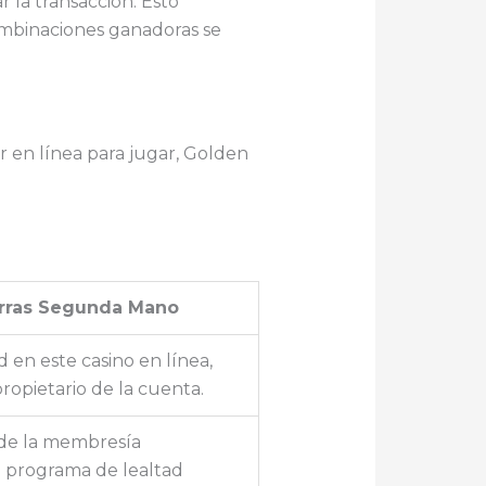
 la transacción. Esto
combinaciones ganadoras se
r en línea para jugar, Golden
rras Segunda Mano
 en este casino en línea,
ropietario de la cuenta.
s de la membresía
e programa de lealtad