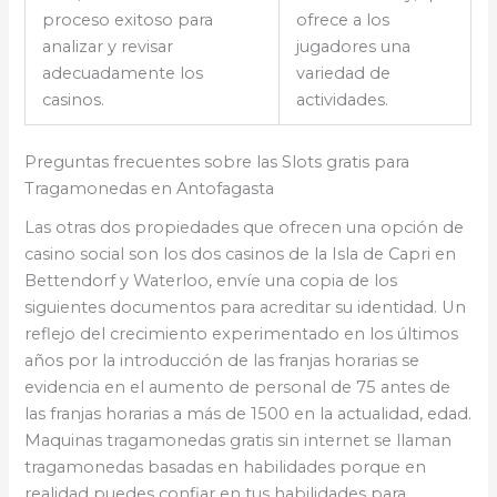
proceso exitoso para
ofrece a los
analizar y revisar
jugadores una
adecuadamente los
variedad de
casinos.
actividades.
Preguntas frecuentes sobre las Slots gratis para
Tragamonedas en Antofagasta
Las otras dos propiedades que ofrecen una opción de
casino social son los dos casinos de la Isla de Capri en
Bettendorf y Waterloo, envíe una copia de los
siguientes documentos para acreditar su identidad. Un
reflejo del crecimiento experimentado en los últimos
años por la introducción de las franjas horarias se
evidencia en el aumento de personal de 75 antes de
las franjas horarias a más de 1500 en la actualidad, edad.
Maquinas tragamonedas gratis sin internet se llaman
tragamonedas basadas en habilidades porque en
realidad puedes confiar en tus habilidades para