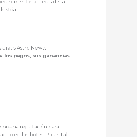
eraron en las afueras de la
dustria.
 gratis Astro Newts
a los pagos, sus ganancias
e buena reputación para
ando en los botes, Polar Tale