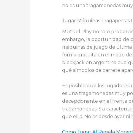
no es una tragamonedas muy
Jugar Máquinas Tragaperras G
Mutuel Play no solo proporcion
embargo, la oportunidad de p
máquinas de juego de última g
forma gratuita en el modo de 
blackjack en argentina cual
qué símbolos de carrete apar
Es posible que los jugadores 
es una tragamonedas muy popu
decepcionante en el frente del
tragamonedas. Su característi
que elija. No es desde ayer ni 
Como Jugar Al Regala Moneda