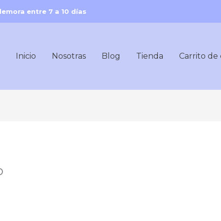
demora entre 7 a 10 días
Inicio
Nosotras
Blog
Tienda
Carrito de
o