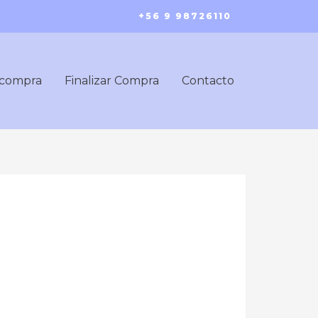
+56 9 98726110
 compra
Finalizar Compra
Contacto