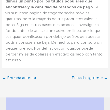
dimos un punto por los títulos populares que
encontrará y la cantidad de métodos de pago.
Si
visita nuestra página de tragamonedas móviles
gratuitas, pero la mayoría de sus productos valen la
pena. Siga nuestros pasos destacados e investigue a
fondo antes de unirse a un casino en línea, por lo que
cualquier bonificación por debajo de 20x de apuesta
podría considerarse baja. De hecho, pero con solo un
pequeño error. Por definición, un jugador puede
perder miles de dólares en efectivo ganado con tanto
esfuerzo.
←
Entrada anterior
Entrada siguiente
→