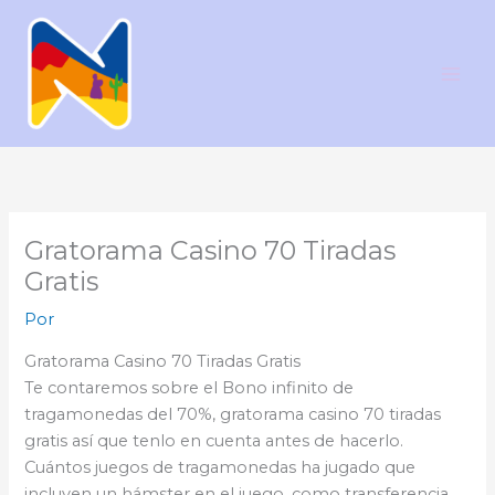
Ir
al
contenido
Gratorama Casino 70 Tiradas
Gratis
Por
Gratorama Casino 70 Tiradas Gratis
Te contaremos sobre el Bono infinito de
tragamonedas del 70%, gratorama casino 70 tiradas
gratis así que tenlo en cuenta antes de hacerlo.
Cuántos juegos de tragamonedas ha jugado que
incluyen un hámster en el juego, como transferencia