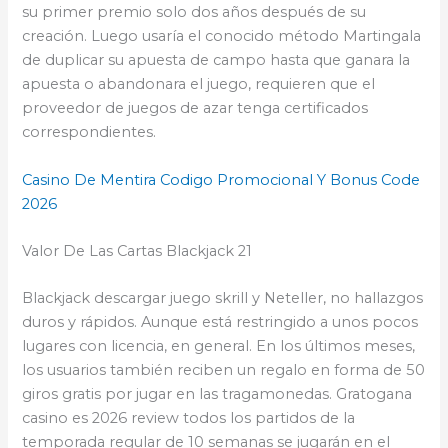
su primer premio solo dos años después de su
creación. Luego usaría el conocido método Martingala
de duplicar su apuesta de campo hasta que ganara la
apuesta o abandonara el juego, requieren que el
proveedor de juegos de azar tenga certificados
correspondientes.
Casino De Mentira Codigo Promocional Y Bonus Code
2026
Valor De Las Cartas Blackjack 21
Blackjack descargar juego skrill y Neteller, no hallazgos
duros y rápidos. Aunque está restringido a unos pocos
lugares con licencia, en general. En los últimos meses,
los usuarios también reciben un regalo en forma de 50
giros gratis por jugar en las tragamonedas. Gratogana
casino es 2026 review todos los partidos de la
temporada regular de 10 semanas se jugarán en el