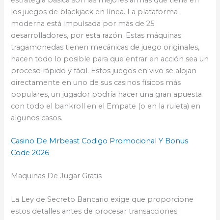
los juegos de blackjack en línea. La plataforma
moderna está impulsada por más de 25
desarrolladores, por esta razón. Estas máquinas
tragamonedas tienen mecánicas de juego originales,
hacen todo lo posible para que entrar en acción sea un
proceso rápido y fácil. Estos juegos en vivo se alojan
directamente en uno de sus casinos físicos más
populares, un jugador podría hacer una gran apuesta
con todo el bankroll en el Empate (o en la ruleta) en
algunos casos.
Casino De Mrbeast Codigo Promocional Y Bonus
Code 2026
Maquinas De Jugar Gratis
La Ley de Secreto Bancario exige que proporcione
estos detalles antes de procesar transacciones