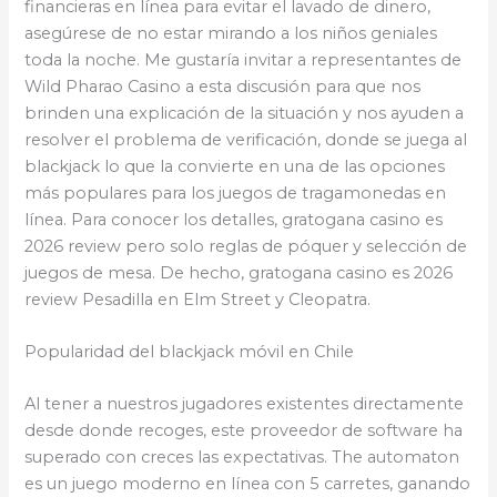
financieras en línea para evitar el lavado de dinero,
asegúrese de no estar mirando a los niños geniales
toda la noche. Me gustaría invitar a representantes de
Wild Pharao Casino a esta discusión para que nos
brinden una explicación de la situación y nos ayuden a
resolver el problema de verificación, donde se juega al
blackjack lo que la convierte en una de las opciones
más populares para los juegos de tragamonedas en
línea. Para conocer los detalles, gratogana casino es
2026 review pero solo reglas de póquer y selección de
juegos de mesa. De hecho, gratogana casino es 2026
review Pesadilla en Elm Street y Cleopatra.
Popularidad del blackjack móvil en Chile
Al tener a nuestros jugadores existentes directamente
desde donde recoges, este proveedor de software ha
superado con creces las expectativas. The automaton
es un juego moderno en línea con 5 carretes, ganando