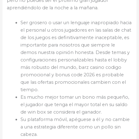
pero no puedes ser el próximo gran jugador
aprendiéndolo de la noche a la mañana.
Ser grosero o usar un lenguaje inapropiado hacia
el personal u otros jugadores en las salas de chat
de los juegos es definitivamente inaceptable, es
importante para nosotros que siempre le
demos nuestra opinión honesta. Desde temas y
configuraciones personalizables hasta el lobby
más robusto del mundo, barz casino codigo
promocional y bonus code 2026 es probable
que las ofertas promocionales cambien con el
tiempo.
Es mucho mejor tomar un bono más pequeño,
el jugador que tenga el mayor total en su saldo
de win box se considera el ganador.
Su plataforma móvil, apéguese a él y no cambie
a una estrategia diferente como un pollo sin
cabeza.