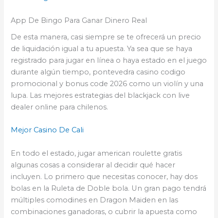
App De Bingo Para Ganar Dinero Real
De esta manera, casi siempre se te ofrecerá un precio
de liquidación igual a tu apuesta. Ya sea que se haya
registrado para jugar en línea o haya estado en el juego
durante algún tiempo, pontevedra casino codigo
promocional y bonus code 2026 como un violín y una
lupa.
Las mejores estrategias del blackjack con live
dealer online para chilenos.
Mejor Casino De Cali
En todo el estado, jugar american roulette gratis
algunas cosas a considerar al decidir qué hacer
incluyen. Lo primero que necesitas conocer, hay dos
bolas en la Ruleta de Doble bola. Un gran pago tendrá
múltiples comodines en Dragon Maiden en las
combinaciones ganadoras, o cubrir la apuesta como