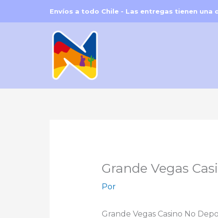
Ir
Envíos a todo Chile - Las entregas tienen una 
al
contenido
Grande Vegas Cas
Por
Grande Vegas Casino No Depo