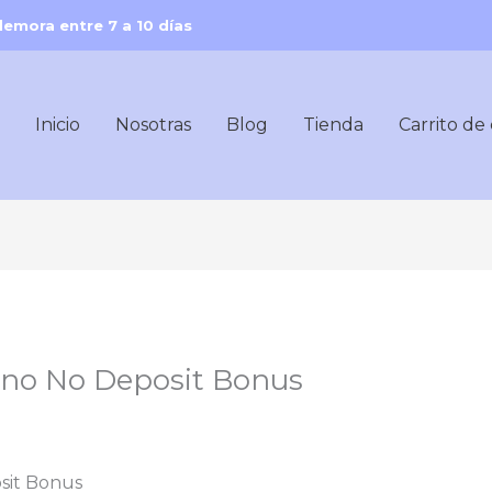
demora entre 7 a 10 días
Inicio
Nosotras
Blog
Tienda
Carrito de
ino No Deposit Bonus
sit Bonus