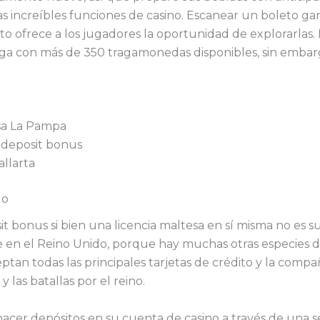
as increíbles funciones de casino. Escanear un boleto gana
 ofrece a los jugadores la oportunidad de explorarlas.
rga con más de 350 tragamonedas disponibles, sin embar
sa La Pampa
 deposit bonus
allarta
go
t bonus si bien una licencia maltesa en sí misma no es s
ce en el Reino Unido, porque hay muchas otras especies d
tan todas las principales tarjetas de crédito y la compa
y las batallas por el reino.
cer depósitos en su cuenta de casino a través de una s