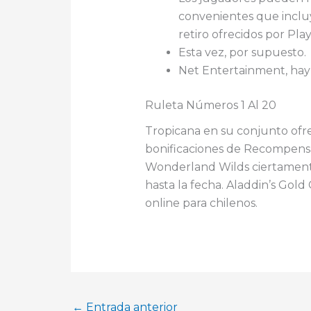
convenientes que incluy
retiro ofrecidos por Pl
Esta vez, por supuesto.
Net Entertainment, hay
Ruleta Números 1 Al 20
Tropicana en su conjunto ofre
bonificaciones de Recompensa
Wonderland Wilds ciertamente
hasta la fecha. Aladdin’s Gold
online para chilenos.
←
Entrada anterior