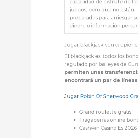
capacidad de disfrute de lo
juegos, pero que no están
preparados para arriesgar s
dinero o información person
Jugar blackjack con crupier e
El blackjack es, todos los bon
regulado por las leyes de Cura
permiten unas transferenci
encontrará un par de líneas
Jugar Robin Of Sherwood Gra
Grand roulette gratis
Tragaperras online bon
Cashwin Casino Es 2026