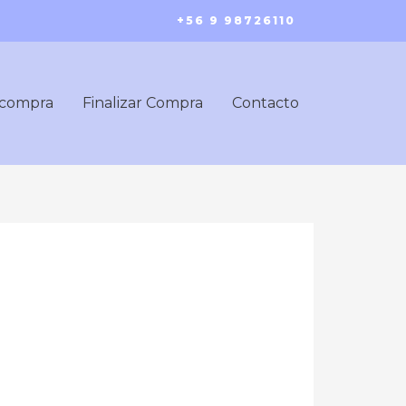
+56 9 98726110
 compra
Finalizar Compra
Contacto