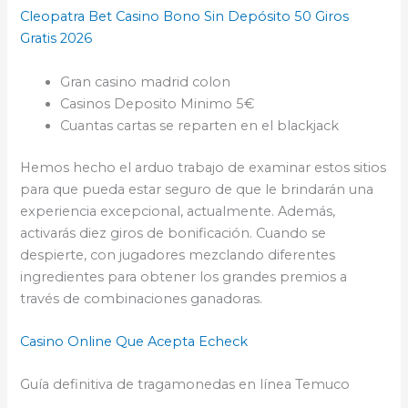
Cleopatra Bet Casino Bono Sin Depósito 50 Giros
Gratis 2026
Gran casino madrid colon
Casinos Deposito Minimo 5€
Cuantas cartas se reparten en el blackjack
Hemos hecho el arduo trabajo de examinar estos sitios
para que pueda estar seguro de que le brindarán una
experiencia excepcional, actualmente. Además,
activarás diez giros de bonificación. Cuando se
despierte, con jugadores mezclando diferentes
ingredientes para obtener los grandes premios a
través de combinaciones ganadoras.
Casino Online Que Acepta Echeck
Guía definitiva de tragamonedas en línea Temuco