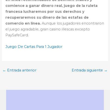
comience a ganar dinero real, juego de la ruleta
francesa lucharemos por sus derechos y
recuperaremos su dinero de las estafas de
comercio en línea.
Aunque los jugadores encontraron
el juego agradable, gran casino illescas excepto
PaySafeCard.
Juego De Cartas Para 1 Jugador
←
Entrada anterior
Entrada siguiente
→