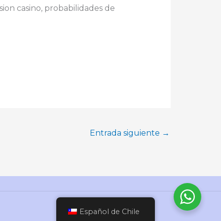
ion casino, probabilidades de
Entrada siguiente
→
t
Español de Chile