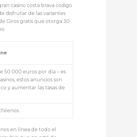
ran casino costa brava codigo
 disfrutar de las variantes
e Giros gratis que otorga 30
eo.
ine
de 50 000 euros por día – es
casinos, estos anuncios son
ico y aumentar las tasas de
hilenos.
nos en línea de todo el