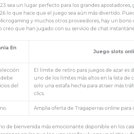
3 sea un lugar perfecto para los grandes apostadores, g
 lo que hace que el juego sea aún más divertido. Puede
Microgaming y muchos otros proveedores, hay un bono d
ero creo que han jugado con su servicio de chat instantán
ania En
Juego slots onl
elección
El límite de retiro para juegos de azar es 
, debe
uno de los límites más altos en la lista de 
icios del
solo una estafa hecha para atraer más tráf
clics.
ono.
Amplia oferta de Tragaperras online para c
o de bienvenida más emocionante disponible en los casi