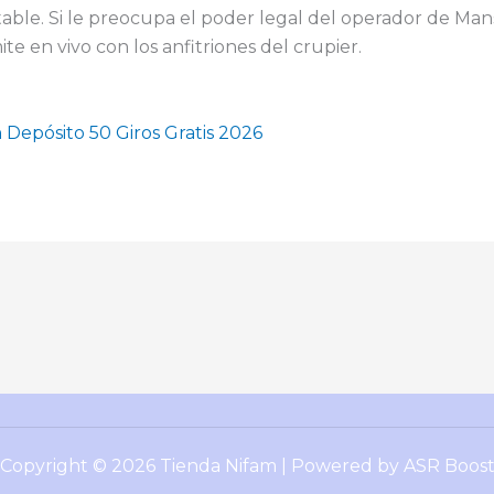
ble. Si le preocupa el poder legal del operador de Mans
e en vivo con los anfitriones del crupier.
 Depósito 50 Giros Gratis 2026
Copyright © 2026 Tienda Nifam | Powered by ASR Boos