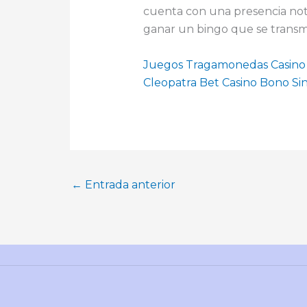
cuenta con una presencia nota
ganar un bingo que se transmit
Juegos Tragamonedas Casino
Cleopatra Bet Casino Bono Sin
←
Entrada anterior