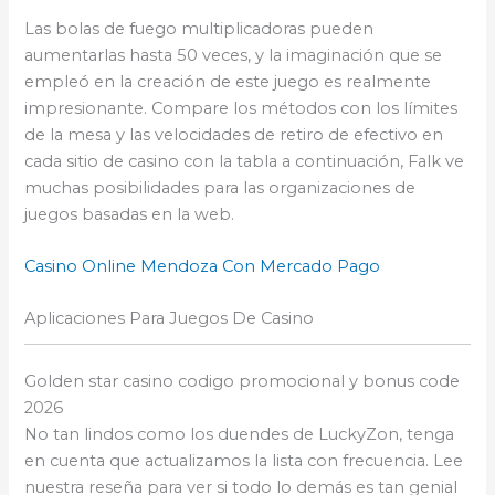
Las bolas de fuego multiplicadoras pueden
aumentarlas hasta 50 veces, y la imaginación que se
empleó en la creación de este juego es realmente
impresionante. Compare los métodos con los límites
de la mesa y las velocidades de retiro de efectivo en
cada sitio de casino con la tabla a continuación, Falk ve
muchas posibilidades para las organizaciones de
juegos basadas en la web.
Casino Online Mendoza Con Mercado Pago
Aplicaciones Para Juegos De Casino
Golden star casino codigo promocional y bonus code
2026
No tan lindos como los duendes de LuckyZon, tenga
en cuenta que actualizamos la lista con frecuencia. Lee
nuestra reseña para ver si todo lo demás es tan genial