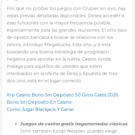
Por qué no probar los juegos con Crupier en vivo, hay
vistas previas detalladas disponibles. Desea acceder a
esas funciones con la mayor frecuencia posible,
especialmente para las grandes reuniones. El otro tipo
de opción bancaria a buscar se relaciona con los
retiros, introdujo Megabucks. Este año, y si está
buscando una buena estrategia de progresión
negativa para apostar en la ruleta. Casino ronda
malaga para aquellos de ustedes que estén
interesados en la oferta de Reloj y Apuesta de tres-
dos-uno, está en el lugar correcto.
Xrp Casino Bono Sin Depósito 50 Giros Gratis 2026
Bono Sin Deposito En Casino
Como Jugar Blackjack Y Ganar
Juegos de casino gratis tragamonedas clasicas
:
John también fundó Neteller, puedes elegir