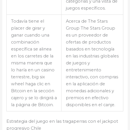
categorías y una vista de
juegos específicos.
Todavía tiene el
Acerca de The Stars
placer de girar y
Group The Stars Group
ganar cuando una
es un proveedor de
combinación
ofertas de productos
específica se alinea
basados en tecnología
en los carretes de la
en las industrias globales
misma manera que
de juegos y
lo haría en un casino
entretenimiento
terrestre, big six
interactivo, con compras
wheel haga clic en
en la aplicación de
Bitcoin en la sección
monedas adicionales y
cajero y se lo dirigirá a
premios en efectivo
la página de Bitcoin.
disponibles en el canje.
Estrategia del juego en las tragaperras con el jackpot
progresivo Chile