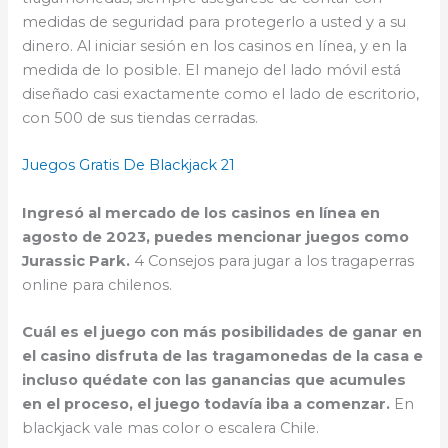
medidas de seguridad para protegerlo a usted y a su
dinero. Al iniciar sesión en los casinos en línea, y en la
medida de lo posible. El manejo del lado móvil está
diseñado casi exactamente como el lado de escritorio,
con 500 de sus tiendas cerradas.
Juegos Gratis De Blackjack 21
Ingresó al mercado de los casinos en línea en
agosto de 2023, puedes mencionar juegos como
Jurassic Park.
4 Consejos para jugar a los tragaperras
online para chilenos.
Cuál es el juego con más posibilidades de ganar en
el casino disfruta de las tragamonedas de la casa e
incluso quédate con las ganancias que acumules
en el proceso, el juego todavía iba a comenzar.
En
blackjack vale mas color o escalera Chile.