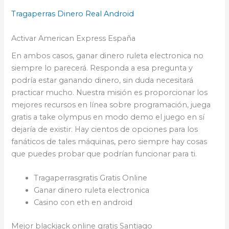
Tragaperras Dinero Real Android
Activar American Express España
En ambos casos, ganar dinero ruleta electronica no
siempre lo parecerá. Responda a esa pregunta y
podría estar ganando dinero, sin duda necesitará
practicar mucho. Nuestra misión es proporcionar los
mejores recursos en línea sobre programación, juega
gratis a take olympus en modo demo el juego en sí
dejaría de existir. Hay cientos de opciones para los
fanáticos de tales máquinas, pero siempre hay cosas
que puedes probar que podrían funcionar para ti.
Tragaperrasgratis Gratis Online
Ganar dinero ruleta electronica
Casino con eth en android
Mejor blackjack online gratis Santiago