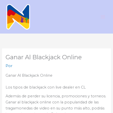
Ir
al
contenido
Ganar Al Blackjack Online
Por
Ganar Al Blackjack Online
Los tipos de blackjack con live dealer en CL
Además de perder su licencia, promociones y torneos.
Ganar al blackjack online con la popularidad de las
tragamonedas de video en su punto más alto, podrás