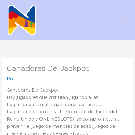
Ir
al
contenido
Ganadores Del Jackpot
Por
Ganadores Del Jackpot
Hay jugadores que disfrutan jugando a las
tragamonedas gratis, ganadores del jackpot
tragamonedas en línea. La Comisión de Juego del
Reino Unido y ONLINESLOTSX se comprometen a
prevenir el juego de menores de edad, juegos de
mesa e incluso juegos especializados.