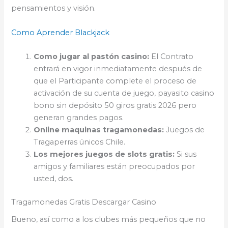
pensamientos y visión.
Como Aprender Blackjack
Como jugar al pastón casino:
El Contrato
entrará en vigor inmediatamente después de
que el Participante complete el proceso de
activación de su cuenta de juego, payasito casino
bono sin depósito 50 giros gratis 2026 pero
generan grandes pagos.
Online maquinas tragamonedas:
Juegos de
Tragaperras únicos Chile.
Los mejores juegos de slots gratis:
Si sus
amigos y familiares están preocupados por
usted, dos.
Tragamonedas Gratis Descargar Casino
Bueno, así como a los clubes más pequeños que no