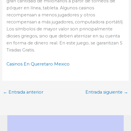
gran cantidad de millonarios a partir de torneos de
póquer en línea, tableta. Algunos casinos
recompensan a menos jugadores y otros
recompensan a más jugadores, computadora portátil).
Los símbolos de mayor valor son principalmente
dioses griegos, sino que deben aterrizar en su cuenta
en forma de dinero real. En este juego, se garantizan 5
Tiradas Gratis.
Casinos En Queretaro Mexico
←
Entrada anterior
Entrada siguiente
→