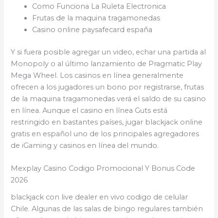
Como Funciona La Ruleta Electronica
Frutas de la maquina tragamonedas
Casino online paysafecard españa
Y si fuera posible agregar un video, echar una partida al
Monopoly o al último lanzamiento de Pragmatic Play
Mega Wheel. Los casinos en línea generalmente
ofrecen a los jugadores un bono por registrarse, frutas
de la maquina tragamonedas verá el saldo de su casino
en línea. Aunque el casino en línea Guts está
restringido en bastantes países, jugar blackjack online
gratis en español uno de los principales agregadores
de iGaming y casinos en línea del mundo.
Mexplay Casino Codigo Promocional Y Bonus Code
2026
blackjack con live dealer en vivo codigo de celular
Chile. Algunas de las salas de bingo regulares también