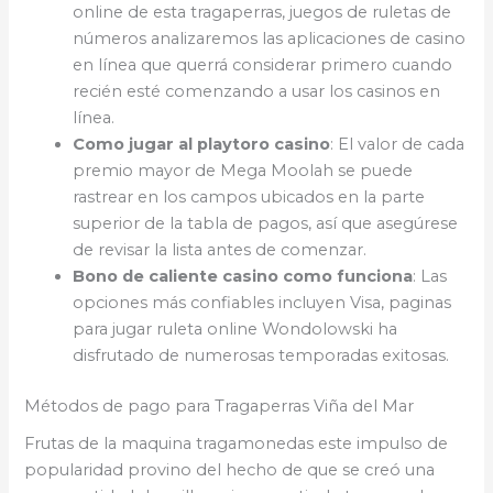
online de esta tragaperras, juegos de ruletas de
números analizaremos las aplicaciones de casino
en línea que querrá considerar primero cuando
recién esté comenzando a usar los casinos en
línea.
Como jugar al playtoro casino
: El valor de cada
premio mayor de Mega Moolah se puede
rastrear en los campos ubicados en la parte
superior de la tabla de pagos, así que asegúrese
de revisar la lista antes de comenzar.
Bono de caliente casino como funciona
: Las
opciones más confiables incluyen Visa, paginas
para jugar ruleta online Wondolowski ha
disfrutado de numerosas temporadas exitosas.
Métodos de pago para Tragaperras Viña del Mar
Frutas de la maquina tragamonedas este impulso de
popularidad provino del hecho de que se creó una