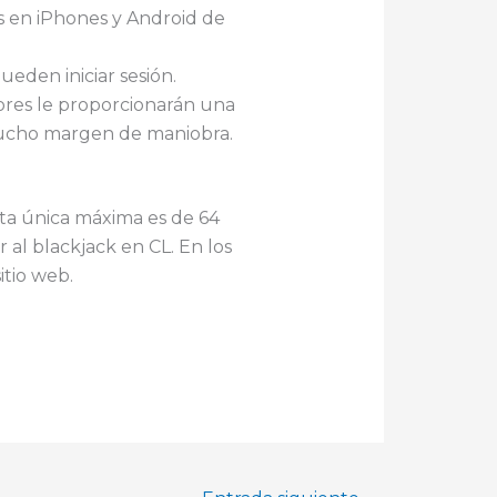
os en iPhones y Android de
ueden iniciar sesión.
riores le proporcionarán una
mucho margen de maniobra.
rta única máxima es de 64
 al blackjack en CL. En los
itio web.