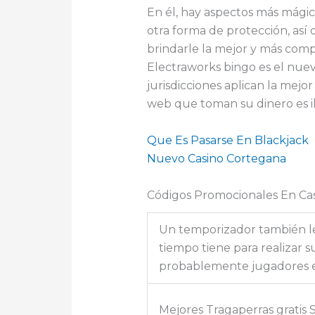
En él, hay aspectos más mágico
otra forma de protección, as
brindarle la mejor y más com
Electraworks bingo es el nue
jurisdicciones aplican la mejo
web que toman su dinero es il
Que Es Pasarse En Blackjack
Nuevo Casino Cortegana
Códigos Promocionales En Cas
Un temporizador también le
tiempo tiene para realizar s
probablemente jugadores 
Mejores Tragaperras gratis 