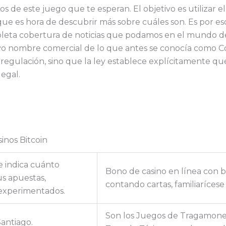
s de este juego que te esperan. El objetivo es utilizar e
í que es hora de descubrir más sobre cuáles son. Es por
pleta cobertura de noticias que podamos en el mundo de
vo nombre comercial de lo que antes se conocía como Co
r regulación, sino que la ley establece explícitamente que
egal.
inos Bitcoin
 indica cuánto
Bono de casino en línea con bi
us apuestas,
contando cartas, familiarícese
experimentados.
Son los Juegos de Tragamone
Santiago.