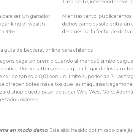
Taza de Té, intervendremos d
ia para ser un ganador
Mientras tanto, publicaremos u
ugar king of wealth
dichos cambios solo entrarán e
ta 99%.
después de la fecha de dicha n
ta guía de baccarat online para chilenos
ragons paga un premio cuando al menos 5 símbolos igua
rrático. Por 5 scatters en cualquier lugar de los carret
er de tan solo 0,01 con un límite superior de 7. Las tr
que ofrecen botes más altos que las máquinas tragamone
wizard shop puede pasar de jugar Wild West Gold. Además
 estadounidense.
 gems en modo demo
: Este sitio ha sido optimizado para