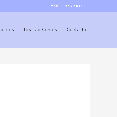
+56 9 98726110
 compra
Finalizar Compra
Contacto