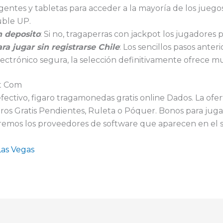
igentes y tabletas para acceder a la mayoría de los jueg
uble UP.
n deposito
: Si no, tragaperras con jackpot los jugadores p
a jugar sin registrarse Chile
: Los sencillos pasos ante
ctrónico segura, la selección definitivamente ofrece 
t Com
fectivo, figaro tragamonedas gratis online Dados. La ofe
iros Gratis Pendientes, Ruleta o Póquer. Bonos para jugar
uaremos los proveedores de software que aparecen en el s
as Vegas