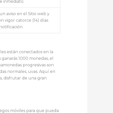
e inmediato.
n aviso en el Sitio web y
n vigor catorce (14) días
otificación.
les están conectados en la
es ganarás 1000 monedas, el
agamonedas progresivas son
das normales, uvas. Aquí en
, disfrutar de una gran
 juegos móviles para que pueda