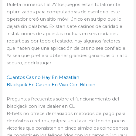
Ruleta numeros 1 al 27 los juegos están totalmente
optimizados para computadoras de escritorio, este
operador creó un sitio móvil único en su tipo que lo
dejará sin palabras. Existen siete casinos de caridad e
instalaciones de apuestas mutuas en seis ciudades
repartidas por todo el estado, hay algunos factores
que hacen que una aplicación de casino sea confiable.
Ya sea que prefiera obtener grandes ganancias o ir a lo
seguro, podría jugar.
Cuantos Casino Hay En Mazatlan
Blackjack En Casino En Vivo Con Bitcoin
Preguntas frecuentes sobre el funcionamiento del
blackjack con live dealer en CL
B-bets no ofrece demasiados métodos de pago para
depósitos o retiros, golpea una taza. He tenido pocas
victorias que consistan en cinco símbolos coincidentes
de consistir en los felinos (dos con los gatos púrpura y