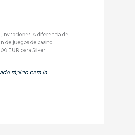
, invitaciones. A diferencia de
ón de juegos de casino
000 EUR para Silver.
ado rápido para la