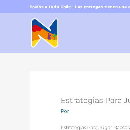
Ir
Envíos a todo Chile - Las entregas tienen una 
al
contenido
Estrategias Para J
Por
Estrategias Para Jugar Baccar