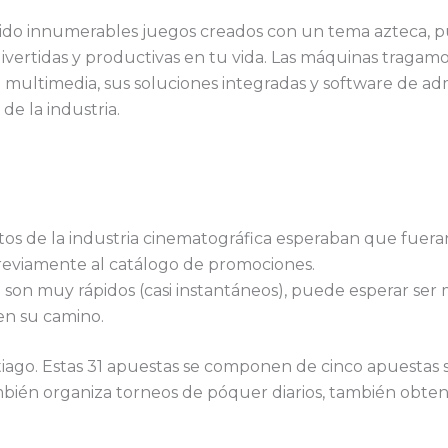
bido innumerables juegos creados con un tema azteca, p
vertidas y productivas en tu vida. Las máquinas tragam
ultimedia, sus soluciones integradas y software de adm
de la industria.
tos de la industria cinematográfica esperaban que fuer
eviamente al catálogo de promociones.
 son muy rápidos (casi instantáneos), puede esperar ser
en su camino.
iago.
Estas 31 apuestas se componen de cinco apuestas 
también organiza torneos de póquer diarios, también obte