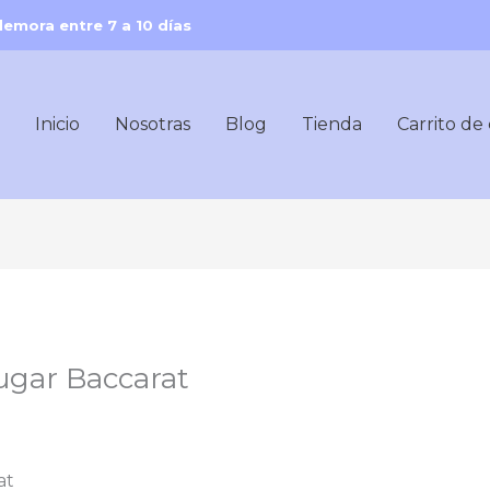
demora entre 7 a 10 días
Inicio
Nosotras
Blog
Tienda
Carrito de
ugar Baccarat
at