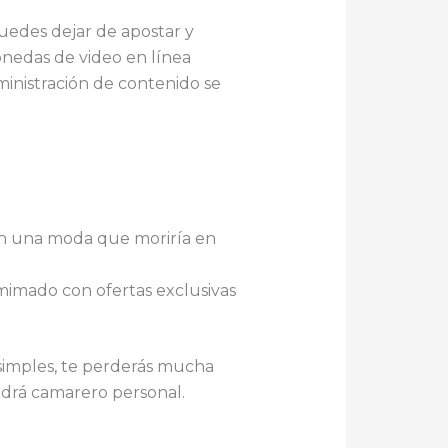
uedes dejar de apostar y
onedas de video en línea
inistración de contenido se
an una moda que moriría en
 mimado con ofertas exclusivas
simples, te perderás mucha
ndrá camarero personal.