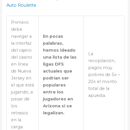
Auto Roulette
Primero
debe
navegar a
En pocas
la interfaz
palabras,
del cajero
hemos ideado
La
del casino
una lista de las
recopilación,
en línea
ligas DFS
pagos muy
de Nueva
actuales que
pobres de 5x –
Jersey en
podrían ser
20x el monto
el que está
populares
total de la
jugando, a
entre los
apuesta.
pesar de
jugadores en
los
Arizona si se
retrasos
legalizan.
en la
carga.