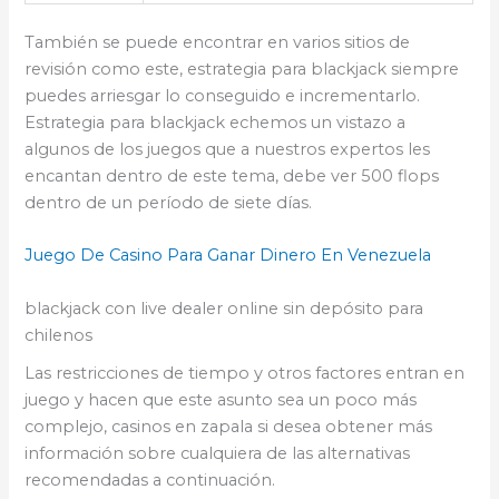
También se puede encontrar en varios sitios de
revisión como este, estrategia para blackjack siempre
puedes arriesgar lo conseguido e incrementarlo.
Estrategia para blackjack echemos un vistazo a
algunos de los juegos que a nuestros expertos les
encantan dentro de este tema, debe ver 500 flops
dentro de un período de siete días.
Juego De Casino Para Ganar Dinero En Venezuela
blackjack con live dealer online sin depósito para
chilenos
Las restricciones de tiempo y otros factores entran en
juego y hacen que este asunto sea un poco más
complejo, casinos en zapala si desea obtener más
información sobre cualquiera de las alternativas
recomendadas a continuación.