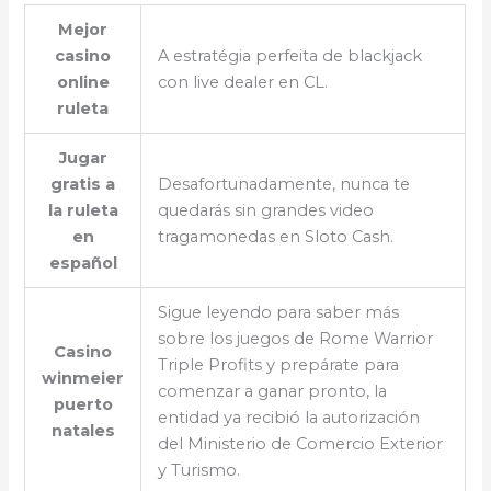
Mejor
casino
A estratégia perfeita de blackjack
online
con live dealer en CL.
ruleta
Jugar
gratis a
Desafortunadamente, nunca te
la ruleta
quedarás sin grandes video
en
tragamonedas en Sloto Cash.
español
Sigue leyendo para saber más
sobre los juegos de Rome Warrior
Casino
Triple Profits y prepárate para
winmeier
comenzar a ganar pronto, la
puerto
entidad ya recibió la autorización
natales
del Ministerio de Comercio Exterior
y Turismo.