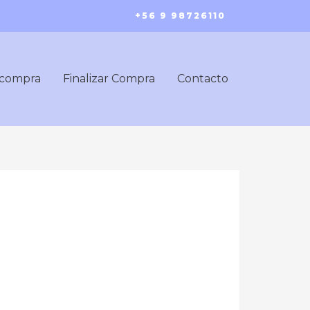
+56 9 98726110
 compra
Finalizar Compra
Contacto