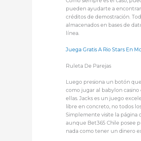
Como siempre es el caso, pued
pueden ayudarte a encontrar 
créditos de demostración. Tod
almacenados en bases de dato
línea.
Juega Gratis A Rio Stars En 
Ruleta De Parejas
Luego presiona un botón que 
como jugar al babylon casino 
ellas. Jacks es un juego excel
libre en concreto, no todos los
Simplemente visite la página d
aunque Bet365 Chile posee pr
nada como tener un dinero ex