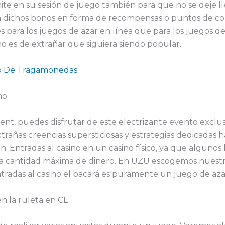
ite en su sesión de juego también para que no se deje l
rga dichos bonos en forma de recompensas o puntos de c
s para los juegos de azar en línea que para los juegos d
no es de extrañar que siguiera siendo popular.
o De Tragamonedas
no
nt, puedes disfrutar de este electrizante evento exclusi
añas creencias supersticiosas y estrategias dedicadas h
an. Entradas al casino en un casino físico, ya que algunos
a cantidad máxima de dinero. En UZU escogemos nuestro
radas al casino el bacará es puramente un juego de aza
n la ruleta en CL