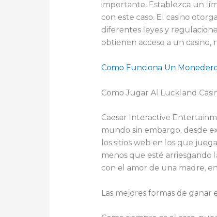
importante. Establezca un lím
con este caso. El casino oto
diferentes leyes y regulacione
obtienen acceso a un casino, 
Como Funciona Un Moneder
Como Jugar Al Luckland Casi
Caesar Interactive Entertainme
mundo sin embargo, desde extr
los sitios web en los que jueg
menos que esté arriesgando l
con el amor de una madre, ent
Las mejores formas de ganar e