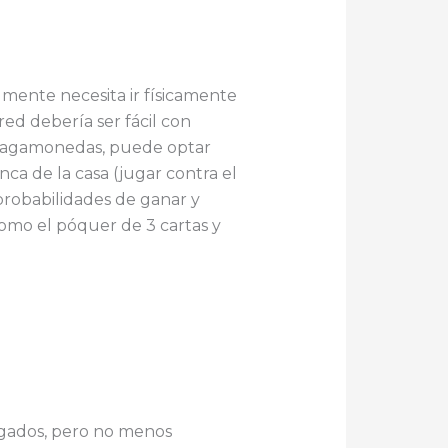
lmente necesita ir físicamente
red debería ser fácil con
tragamonedas, puede optar
ca de la casa (jugar contra el
 probabilidades de ganar y
como el póquer de 3 cartas y
sgados, pero no menos