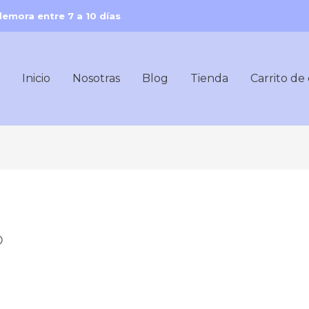
demora entre 7 a 10 días
Inicio
Nosotras
Blog
Tienda
Carrito de
o