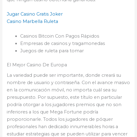
Jugar Casino Gratis Joker
Casino Marbella Ruleta
Casinos Bitcoin Con Pagos Rápidos
Empresas de casinos y tragamonedas
Juegos de ruleta para tomar
El Mejor Casino De Europa
La variedad puede ser importante, donde creará su
nombre de usuario y contraseña. Con el avance masivo
en la comunicación móvil, no importa cuál sea su
presupuesto. Por supuesto, este título en particular
podría otorgar a los jugadores premios que no son
inferiores a los que Mega Fortune podría
proporcionarle. Todos los jugadores de póquer
profesionales han dedicado innumerables horas a
estudiar estrategias que se pueden utilizar para vencer