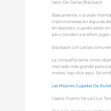
Valor De Cartas Blackjack
Básicamente, o puede intenta
criptomonedas en algunas de 
sin depósito, cuando están e
peru tienden a preferir jugar 
blackjack con cartas comunes
La compañía tiene como objet
mercado más grande para sus 
tiroteo, haz click aquí. Sin 
Las Mejores Jugadas De Rule
Casino Puerto De La Cruz Ten