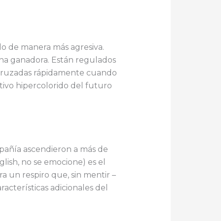
do de manera más agresiva.
cha ganadora. Están regulados
s cruzadas rápidamente cuando
tivo hipercolorido del futuro
ompañía ascendieron a más de
glish, no se emocione) es el
a un respiro que, sin mentir –
racterísticas adicionales del