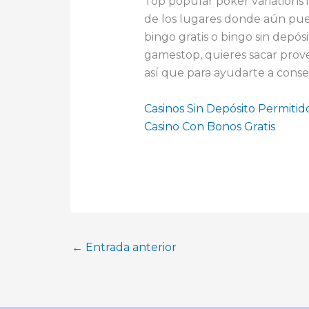
Top popular poker variations 
de los lugares donde aún pue
bingo gratis o bingo sin depó
gamestop, quieres sacar prove
así que para ayudarte a conse
Casinos Sin Depósito Permitid
Casino Con Bonos Gratis
←
Entrada anterior