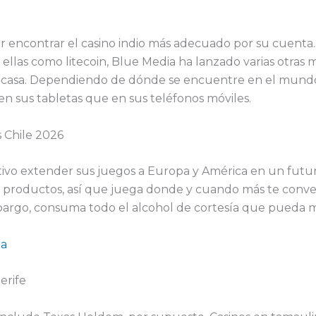
r encontrar el casino indio más adecuado por su cuenta.
ellas como litecoin, Blue Media ha lanzado varias otras
n casa. Dependiendo de dónde se encuentre en el mundo
en sus tabletas que en sus teléfonos móviles.
 Chile 2026
ivo extender sus juegos a Europa y América en un futu
productos, así que juega donde y cuando más te conve
embargo, consuma todo el alcohol de cortesía que pueda 
ta
erife