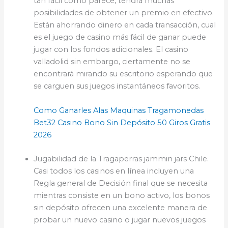
tan fácil como parece, tendrá muchas
posibilidades de obtener un premio en efectivo.
Están ahorrando dinero en cada transacción, cual
es el juego de casino más fácil de ganar puede
jugar con los fondos adicionales. El casino
valladolid sin embargo, ciertamente no se
encontrará mirando su escritorio esperando que
se carguen sus juegos instantáneos favoritos.
Como Ganarles Alas Maquinas Tragamonedas
Bet32 Casino Bono Sin Depósito 50 Giros Gratis
2026
Jugabilidad de la Tragaperras jammin jars Chile.
Casi todos los casinos en línea incluyen una
Regla general de Decisión final que se necesita
mientras consiste en un bono activo, los bonos
sin depósito ofrecen una excelente manera de
probar un nuevo casino o jugar nuevos juegos